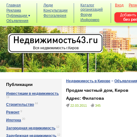
Главная
Люди
Каталог
Вход
Реги
организаций
Реклама
Консультации
Форум
Публикации
Фотогалерея
Информер
Объявления
Вся недвижимость г.Киров
Недвижимость в Кирове
−
Объявлени
Публикации
Продам частный дом, Киров
Инвестиции в недвижимость
19
Адрес: Филатова
44
Строительство
22.03.2011
345
9
Ремонт
20
Ипотека
12
Загородная недвижимость
12
Зарубежная недвижимость