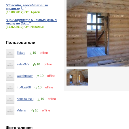
"Спасибо, seocabinet.ru за
статью !..."
[18.08.2012] От: Артем
"При зарплате 5 - 8 тыс. руб. в
месяц не ОК!..."
[17.02.2012] От: Наталья
Пользователи
Tokyo
10
offline
salex977
10
offline
watchtower
10
offline
Iro4ka208
10
offline
Константин
10
offline
Valeris_
10
offline
Фотогалерея