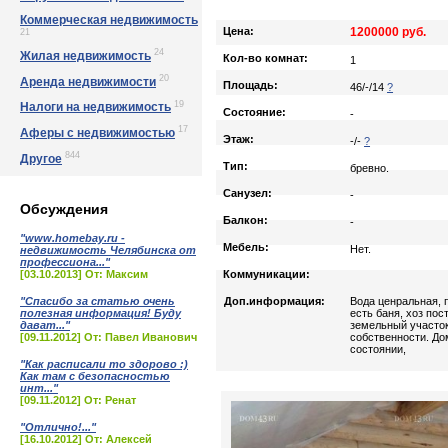
Коммерческая недвижимость
Цена:
1200000 руб.
21
24
Жилая недвижимость
Кол-во комнат:
1
20
Аренда недвижимости
Площадь:
46/-/14
?
19
Налоги на недвижимость
Состояние:
-
17
Аферы с недвижимостью
Этаж:
-/-
?
844
Другое
Тип:
бревно.
Санузел:
-
Обсуждения
Балкон:
-
"www.homebay.ru -
Мебель:
Нет.
недвижимость Челябинска от
профессиона..."
[03.10.2013] От: Максим
Коммуникации:
"Спасибо за статью очень
Доп.информация:
Вода ценральная, п
полезная информация! Буду
есть баня, хоз пос
дават..."
земельный участок
[09.11.2012] От: Павел Иванович
собственности. Д
состоянии,
"Как расписали то здорово :)
Как там с безопасностью
инт..."
[09.11.2012] От: Ренат
"Отлично!..."
[16.10.2012] От: Алексей