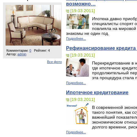
возможно…
[19.03.2011]
Ипотека давно приобр
специалисты спорят о
повлияла на мировой 
знакомы не один год.
Подробнее...
Рефинансирование кредита 
Комментарии:
0
Рейтинг: 4
Автор:
admin
[19.03.2011]
Все фото
Перекредитование в н
где ипотечное кредит
продолжительный пери
эта процедура стала 
Подробнее...
Ипотечное кредитование
[19.03.2011]
В современной эконом
такого понятия, как с
важнейший показатель
экономическом отноше
долгого времени, рис
Подробнее...