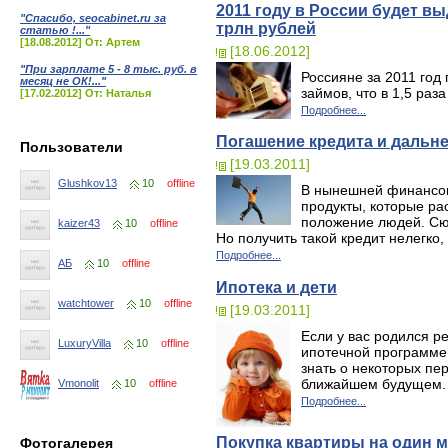
2011 году в России будет в
"Спасибо, seocabinet.ru за
трлн рублей
статью !..."
[18.08.2012] От: Артем
[18.06.2012]
"При зарплате 5 - 8 тыс. руб. в
Россияне за 2011 год
месяц не ОК!..."
займов, что в 1,5 раз
[17.02.2012] От: Наталья
Подробнее...
Погашение кредита и дальн
Пользователи
[19.03.2011]
Glushkov13
10
offline
В нынешней финансов
продукты, которые р
положение людей. Сю
kaizer43
10
offline
Но получить такой кредит нелегко,
Подробнее...
АБ
10
offline
Ипотека и дети
watchtower
10
offline
[19.03.2011]
Если у вас родился р
LuxuryVilla
10
offline
ипотечной программе
знать о некоторых пер
ближайшем будущем.
Vmonolit
10
offline
Подробнее...
Покупка квартиры на один м
Фотогалерея