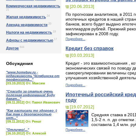
[20.06.2013]
Коммерческая недвижимость
21
По прогнозам аналитиков, в 2011 
24
Жилая недвижимость
ипотечных кредитов в нашей стра
банков, всего будет выдано ипот
20
Аренда недвижимости
миллиардов рублей. Прежний реко
19
Налоги на недвижимость
зафиксирован в 2008 году.
Подробнее...
17
Аферы с недвижимостью
844
Кредит без справок
Другое
[03.03.2013]
Кредит - это взаимоотношения , 
Обсуждения
экономических связей по поводу 
"www.homebay.ru -
саморегулировании величины сред
недвижимость Челябинска от
улучшения хозяйственной деятель
профессиона..."
[03.10.2013] От: Максим
Подробнее...
"Спасибо за статью очень
Ипотечный российский кред
полезная информация! Буду
дават..."
году
[09.11.2012] От: Павел Иванович
[19.07.2012]
"Как расписали то здорово :)
Как там с безопасностью
Средняя ставка в 201
инт..."
1,5-2 п. п. до отметк
[09.11.2012] От: Ренат
составила 1,4 млн. ру
"Отлично!..."
Подробнее...
[16.10.2012] От: Алексей