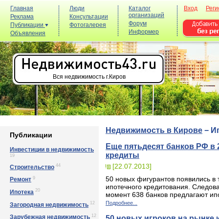
Главная
Люди
Каталог
Вход
Реги
организаций
Реклама
Консультации
Форум
Публикации
Фотогалерея
Информер
Объявления
Вся недвижимость г.Киров
Недвижимость в Кирове
−
И
Публикации
Еще пятьдесят банков РФ в 
Инвестиции в недвижимость
кредиты
19
[22.07.2013]
44
Строительство
50 новых фигурантов появились в 
9
Ремонт
ипотечного кредитования. Следова
20
Ипотека
момент 638 банков предлагают ип
Подробнее...
12
Загородная недвижимость
12
Зарубежная недвижимость
50 новых игроков на рынке 