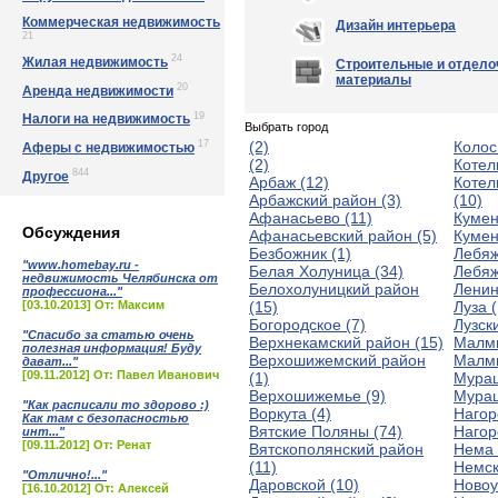
Коммерческая недвижимость
Дизайн интерьера
21
24
Жилая недвижимость
Строительные и отдел
материалы
20
Аренда недвижимости
19
Налоги на недвижимость
Выбрать город
(2)
Колос
17
Аферы с недвижимостью
(2)
Котел
844
Другое
Арбаж (12)
Котел
Арбажский район (3)
(10)
Афанасьево (11)
Кумен
Обсуждения
Афанасьевский район (5)
Кумен
Безбожник (1)
Лебяж
"www.homebay.ru -
Белая Холуница (34)
Лебяж
недвижимость Челябинска от
Белохолуницкий район
Ленин
профессиона..."
[03.10.2013] От: Максим
(15)
Луза (
Богородское (7)
Лузск
"Спасибо за статью очень
Верхнекамский район (15)
Малмы
полезная информация! Буду
Верхошижемский район
Малмы
дават..."
[09.11.2012] От: Павел Иванович
(1)
Мураш
Верхошижемье (9)
Мураш
"Как расписали то здорово :)
Воркута (4)
Нагор
Как там с безопасностью
Вятские Поляны (74)
Нагор
инт..."
[09.11.2012] От: Ренат
Вятскополянский район
Нема 
(11)
Немск
"Отлично!..."
Даровской (10)
Новоу
[16.10.2012] От: Алексей