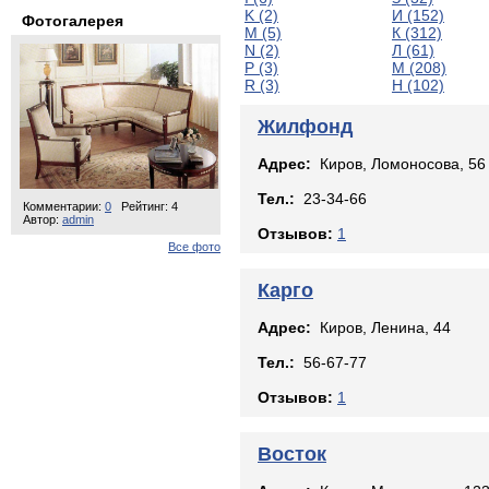
K (2)
И (152)
Фотогалерея
M (5)
К (312)
N (2)
Л (61)
P (3)
М (208)
R (3)
Н (102)
Жилфонд
Адрес:
Киров, Ломоносова, 56
Тел.:
23-34-66
Комментарии:
0
Рейтинг: 4
Автор:
admin
Отзывов:
1
Все фото
Карго
Адрес:
Киров, Ленина, 44
Тел.:
56-67-77
Отзывов:
1
Восток