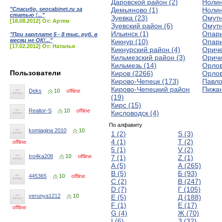
Даровской район (2)
Нолин
"Спасибо, seocabinet.ru за
Демьяново (1)
Нолин
статью !..."
Зуевка (23)
Омутн
[18.08.2012] От: Артем
Зуевский район (6)
Омутн
Ильинск (1)
Опари
"При зарплате 5 - 8 тыс. руб. в
месяц не ОК!..."
Кикнур (10)
Опари
[17.02.2012] От: Наталья
Кикнурский район (4)
Ориче
Кильмезский район (3)
Оричи
Кильмезь (14)
Орлов
Пользователи
Киров (2266)
Орлов
Кирово-Чепецк (173)
Павло
Кирово-Чепецкий район
Пижан
Deks
10
offline
(19)
Кирс (15)
Realtor-S
10
offline
Кисловодск (4)
По алфавиту
komiagina 2010
10
1 (2)
S (3)
4 (1)
T (2)
offline
5 (1)
V (2)
Iro4ka208
10
offline
7 (1)
Z (1)
A (5)
А (265)
B (5)
Б (93)
445365
10
offline
C (2)
В (247)
D (7)
Г (105)
verunya1212
10
E (5)
Д (188)
F (1)
Е (17)
offline
G (4)
Ж (70)
I (6)
З (32)