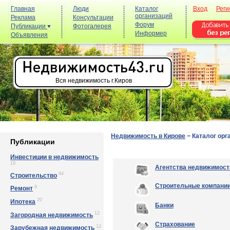
Главная
Люди
Каталог
Вход
Реги
организаций
Реклама
Консультации
Форум
Публикации
Фотогалерея
Информер
Объявления
Вся недвижимость г.Киров
Недвижимость в Кирове
−
Каталог орг
Публикации
Инвестиции в недвижимость
19
Агентства недвижимост
44
Строительство
Строительные компани
9
Ремонт
20
Ипотека
Банки
12
Загородная недвижимость
Страхование
12
Зарубежная недвижимость