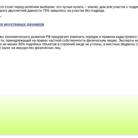
кто стоит перед нелегким выбором: что лучше купить – землю, дом или участок с подр
просу двухлетней давности 75% пришлось на участки без подряда.
.
ля неучтенных дачников
во экономического развития РФ предлагает изменить порядок и правила кадастрового
ти, принадлежащей на правах частной собственности физическим лицам. Эксперты м
то не менее 30% подобных объектов и строений нигде не учтены, а местные бюджеты 
т налог на имущество физических лиц.