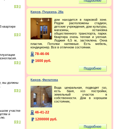
0
Киров, Пушкина, 28а
дом находится в парковой зоне.
Рядом расположены стадион,
детские учреждения, дом культуры,
В квартире
магазины, остановка
общественного транспорта, парки.
0
Квартира очень теплая и уютная.
Лоджия 6,5 м, застеклена. Окна
пластик. Потолки натяжные. Есть мебель,
кондиционер. Все в отличном состоянии.
78-46-06
сплуатации
азногласия.
1600 руб.
0
Киров, Филатова
у, вы должны
.
Вода ценральная, подводят газ,
0
есть баня, хоз постройки,
земельный участок в
собственности. Дом в хорошем
состоянии,
льшом участке
46-41-22
детям и
млю.
1200000 руб.
0