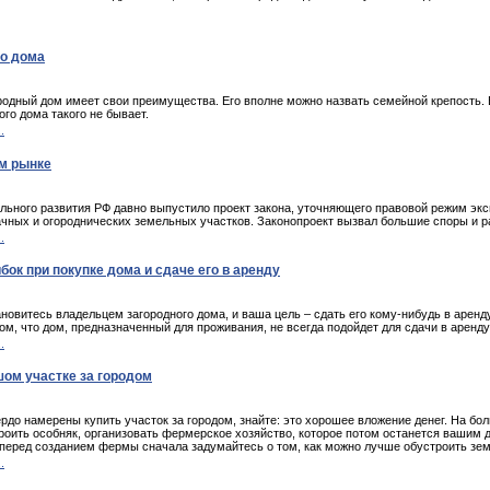
го дома
родный дом имеет свои преимущества. Его вполне можно назвать семейной крепость. 
го дома такого не бывает.
.
м рынке
льного развития РФ давно выпустило проект закона, уточняющего правовой режим эк
ачных и огороднических земельных участков. Законопроект вызвал большие споры и р
.
бок при покупке дома и сдаче его в аренду
новитесь владельцем загородного дома, и ваша цель – сдать его кому-нибудь в аренд
ом, что дом, предназначенный для проживания, не всегда подойдет для сдачи в аренду
.
ом участке за городом
рдо намерены купить участок за городом, знайте: это хорошее вложение денег. На бо
роить особняк, организовать фермерское хозяйство, которое потом останется вашим 
 перед созданием фермы сначала задумайтесь о том, как можно лучше обустроить зе
.