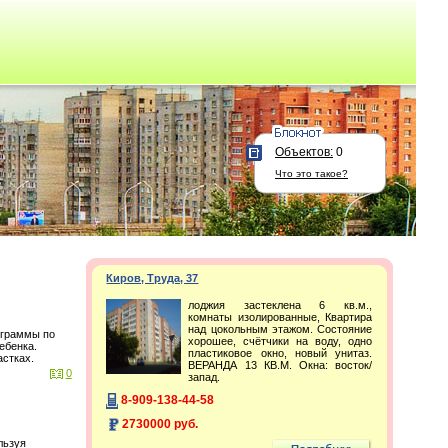
Объектов:
0
Что это такое?
Киров, Труда, 37
лоджия застеклена 6 кв.м.,
комнаты изолированные, Квартира
над цокольным этажом. Состояние
ограммы по
хорошее, счётчики на воду, одно
ебенка.
пластиковое окно, новый унитаз.
стках.
ВЕРАНДА 13 КВ.М. Окна: восток/
0
запад.
8-909-138-44-58
2730000 руб.
льзуя