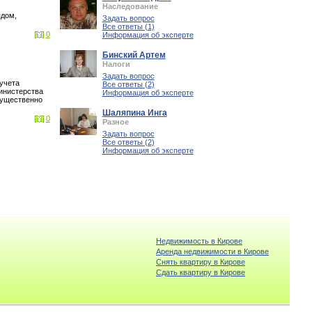
Наследование
ядом,
Задать вопрос
Все ответы (1)
0
Информация об эксперте
Бинский Артем
Налоги
Задать вопрос
 учета
Все ответы (2)
инистерства
Информация об эксперте
существенно
Шаляпина Инга
0
Разное
Задать вопрос
Все ответы (2)
Информация об эксперте
Недвижимость в Кирове
Аренда недвижимости в Кирове
Снять квартиру в Кирове
Cдать квартиру в Кирове