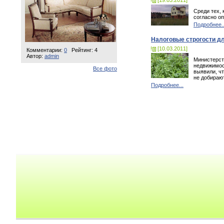
[19.03.2011]
Среди тех, 
согласно о
Подробнее..
Налоговые строгости д
[10.03.2011]
Комментарии:
0
Рейтинг: 4
Автор:
admin
Министерст
недвижимос
Все фото
выявили, ч
не добираю
Подробнее...