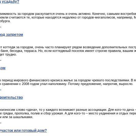
д усадьбу?
вижимость за городом раскупается очень и очень активно. Конечно, самыми востреб
земли считаются те, которые находятся недалеко от городов-мегаполисов, например, 
рбурга.
.
под запретом
ет коттедж за городом, очень часто планируют рядом возведение дополнительных пост
баня, беседка, терраса. Но, если коттеджный поселок имеет строгие правила, вашим
ет трудно.
.
дом
в период мирового финансового кризиса жилье за городом чревато последствиями. В 
в сравнении с 2008 годом упал наполовину. Потому предложение, напротив, выросло.
.
троительство
оизносим слово «дача», то у каждого возникают разные ассоциации. Для кого-то дача 
 грядки, прополка, полив и сбор урожая. А для кого-то – место уединения и отдых пер
м или за шашлыками.
.
участок или готовый дом?