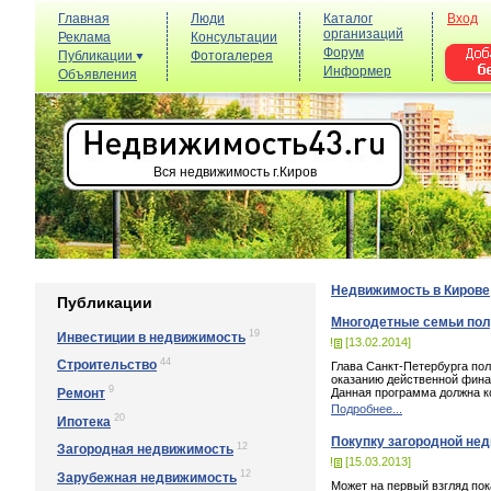
Главная
Люди
Каталог
Вход
организаций
Реклама
Консультации
Форум
Публикации
Фотогалерея
Информер
Объявления
Вся недвижимость г.Киров
Недвижимость в Кирове
Публикации
Многодетные семьи пол
19
Инвестиции в недвижимость
[13.02.2014]
44
Строительство
Глава Санкт-Петербурга по
оказанию действенной фина
9
Ремонт
Данная программа должна к
Подробнее...
20
Ипотека
Покупку загородной не
12
Загородная недвижимость
[15.03.2013]
12
Зарубежная недвижимость
Может на первый взгляд по