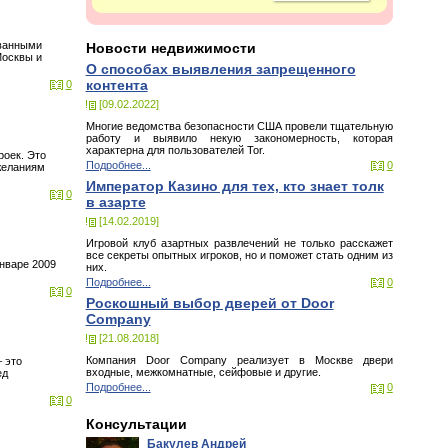
ованными
Новости недвижимости
Москвы и
О способах выявления запрещенного
контента
0
[09.02.2022]
Многие ведомства безопасности США провели тщательную
работу и выявило некую закономерность, которая
характерна для пользователей Tor.
роек. Это
Подробнее...
0
 желаниям
Император Казино для тех, кто знает толк
0
в азарте
[14.02.2019]
Игровой клуб азартных развлечений не только расскажет
все секреты опытных игроков, но и поможет стать одним из
январе 2009
них.
Подробнее...
0
0
Роскошный выбор дверей от Door
Company
[21.08.2018]
Компания Door Company реализует в Москве двери
– это
входные, межкомнатные, сейфовые и другие.
ед
Подробнее...
0
0
Консультации
Бакулев Андрей