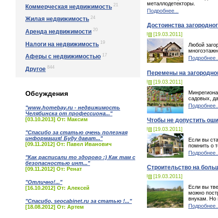
металлодетекторы.
21
Коммерческая недвижимость
Подробнее...
24
Жилая недвижимость
Достоинства загородно
20
Аренда недвижимости
[19.03.2011]
19
Налоги на недвижимость
Любой заго
многоэтажно
17
Аферы с недвижимостью
Подробнее..
844
Другое
Перемены на загородно
[19.03.2011]
Минрегиона
Обсуждения
садовых, д
Подробнее..
"www.homebay.ru - недвижимость
Челябинска от профессиона..."
[03.10.2013] От: Максим
Чтобы не допустить оши
[19.03.2011]
"Спасибо за статью очень полезная
информация! Буду дават..."
Если вы ста
[09.11.2012] От: Павел Иванович
помнить о т
Подробнее..
"Как расписали то здорово :) Как там с
безопасностью инт..."
Строительство на больш
[09.11.2012] От: Ренат
[19.03.2011]
"Отлично!..."
Если вы тве
[16.10.2012] От: Алексей
можно пост
внукам. Но
"Спасибо, seocabinet.ru за статью !..."
Подробнее..
[18.08.2012] От: Артем