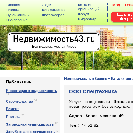
Главная
Люди
Каталог
Вход
Реги
организаций
Реклама
Консультации
Форум
Публикации
Фотогалерея
Информер
Объявления
Вся недвижимость г.Киров
Недвижимость в Кирове
−
Каталог орг
Публикации
ООО Спецтехника
Инвестиции в недвижимость
19
44
Услуги спецтехники Экскавато
Строительство
новая,работаем без выходных.
9
Ремонт
Адрес:
Киров, маклина, 49
20
Ипотека
12
Загородная недвижимость
Тел.:
44-52-82
12
Зарубежная недвижимость