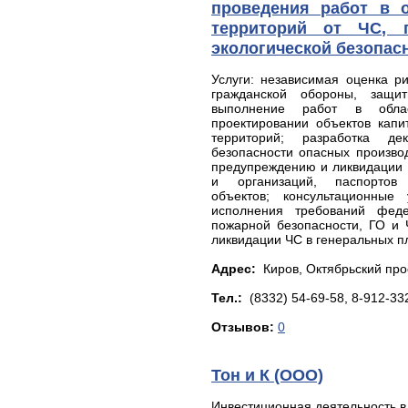
проведения работ в 
территорий от ЧС, 
экологической безопас
Услуги: независимая оценка р
гражданской обороны, защ
выполнение работ в облас
проектировании объектов капи
территорий; разработка де
безопасности опасных произво
предупреждению и ликвидации 
и организаций, паспортов 
объектов; консультационные
исполнения требований феде
пожарной безопасности, ГО и
ликвидации ЧС в генеральных пл
Адрес:
Киров, Октябpьский пpoс
Тел.:
(8332) 54-69-58, 8-912-33
Отзывов:
0
Тон и К (ООО)
Инвестиционная деятельность в 