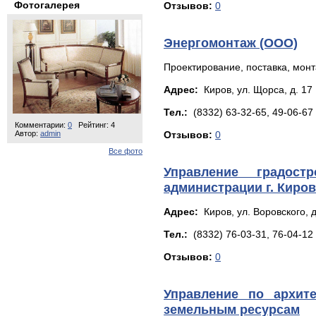
Фотогалерея
Отзывов:
0
Энергомонтаж (ООО)
Проектирование, поставка, монт
Адрес:
Киров, yл. Щopca, д. 17
Тел.:
(8332) 63-32-65, 49-06-67
Комментарии:
0
Рейтинг: 4
Автор:
admin
Отзывов:
0
Все фото
Управление градост
администрации г. Киро
Адрес:
Киров, yл. Вoрoвскoгo, д
Тел.:
(8332) 76-03-31, 76-04-12
Отзывов:
0
Управление по архите
земельным ресурсам