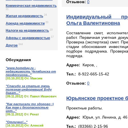
Отзывов:
0
Коммерческая недвижимость
21
24
Индивидуальный пр
Жилая недвижимость
Ольга Валентиновна
20
Аренда недвижимости
19
Налоги на недвижимость
Составление смет, исполните
работ. Первичная учетная доку
17
Аферы с недвижимостью
Проверка (экспертиза) смет. Пр
844
Другое
стадии обоснования инвестици
подборе подрядчика. Проверка
подряда.
Обсуждения
Адрес:
Киров, ,
"www.homebay.ru -
недвижимость Челябинска от
Тел.:
8-922-665-15-42
профессиона..."
[03.10.2013] От: Максим
Отзывов:
0
"Спасибо за статью очень
полезная информация! Буду
дават..."
[09.11.2012] От: Павел Иванович
Юрьянское проектное 
"Как расписали то здорово :)
Как там с безопасностью
Проектные работы.
инт..."
[09.11.2012] От: Ренат
Адрес:
Юрья, ул. Лeнинa, д. 46
"Отлично!..."
[16.10.2012] От: Алексей
Тел.:
(83366) 2-15-96