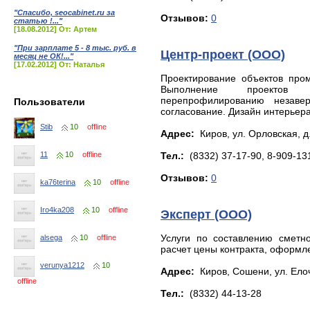
"Спасибо, seocabinet.ru за
Отзывов:
0
статью !..."
[18.08.2012] От: Артем
"При зарплате 5 - 8 тыс. руб. в
Центр-проект (ООО)
месяц не ОК!..."
[17.02.2012] От: Наталья
Проектирование объектов пром
Выполнение проектов 
перепрофилированию незавер
Пользователи
согласование. Дизайн интерьер
Stib
10
offline
Адрес:
Киров, yл. Оpлoвcкaя, д.
Тел.:
(8332) 37-17-90, 8-909-13
11
10
offline
Отзывов:
0
ka76terina
10
offline
Iro4ka208
10
offline
Эксперт (ООО)
Услуги по составлению сметно
alsega
10
offline
расчет цены контракта, оформл
verunya1212
10
Адрес:
Киров, Сошени, yл. Елoч
offline
Тел.:
(8332) 44-13-28