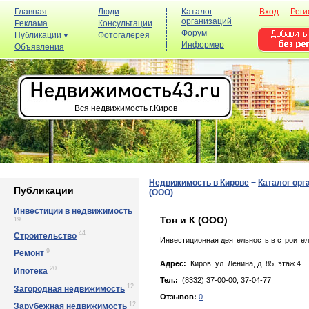
Главная
Люди
Каталог
Вход
Реги
организаций
Реклама
Консультации
Форум
Публикации
Фотогалерея
Информер
Объявления
Вся недвижимость г.Киров
Недвижимость в Кирове
−
Каталог орг
Публикации
(ООО)
Инвестиции в недвижимость
Тон и К (ООО)
19
44
Строительство
Инвестиционная деятельность в строител
9
Ремонт
Адрес:
Киров, ул. Лeнинa, д. 85, этаж 4
20
Ипотека
Тел.:
(8332) 37-00-00, 37-04-77
12
Загородная недвижимость
Отзывов:
0
12
Зарубежная недвижимость