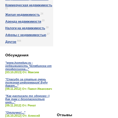
Коммерческая недвижимость
21
24
Жилая недвижимость
20
Аренда недвижимости
19
Налоги на недвижимость
17
Аферы с недвижимостью
844
Другое
Обсуждения
"www.homebay.ru -
недвижимость Челябинска от
профессиона..."
[03.10.2013] От: Максим
"Спасибо за статью очень
полезная информация! Буду
дават..."
[09.11.2012] От: Павел Иванович
"Как расписали то здорово :)
Как там с безопасностью
инт..."
[09.11.2012] От: Ренат
"Отлично!..."
Отзывы
[16.10.2012] От: Алексей