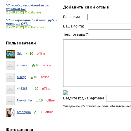
"Спасибо, seocabinet.ru за
Добавить свой отзыв
статью !..."
[18.08.2012] От: Артем
Ваше имя:
"При зарплате 5 - 8 тыс. руб. в
месяц не ОК!..."
Ваша почта:
[17.02.2012] От: Наталья
Текст отзыва (*):
Пользователи
Stib
10
offline
smirnoff
10
offline
alsega
10
offline
445365
10
offline
Введите код на картинке:
Nevidimka
10
offline
Звездочкой (*) отмечены поля, обязательные
hrschgilm
10
offline
Фотогалерея