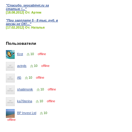
"Спасибо, seocabinet.ru за
статью !..."
[18.08.2012] От: Артем
"При зарплате 5 - 8 тыс. руб. в
месяц не ОК!..."
[17.02.2012] От: Наталья
Пользователи
Krot
10
offline
avirpls
10
offline
АБ
10
offline
shaitimonik
10
offline
ka76terina
10
offline
BP Invest Ltd
10
offline