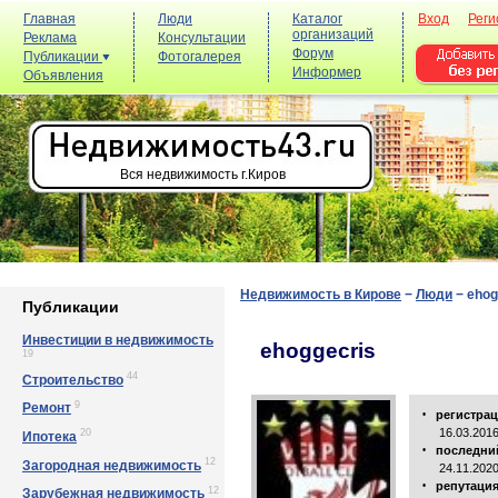
Главная
Люди
Каталог
Вход
Реги
организаций
Реклама
Консультации
Форум
Публикации
Фотогалерея
Информер
Объявления
Вся недвижимость г.Киров
Недвижимость в Кирове
−
Люди
−
ehog
Публикации
Инвестиции в недвижимость
ehoggecris
19
44
Строительство
9
Ремонт
регистра
•
16.03.201
20
Ипотека
последни
•
12
Загородная недвижимость
24.11.202
репутаци
•
12
Зарубежная недвижимость