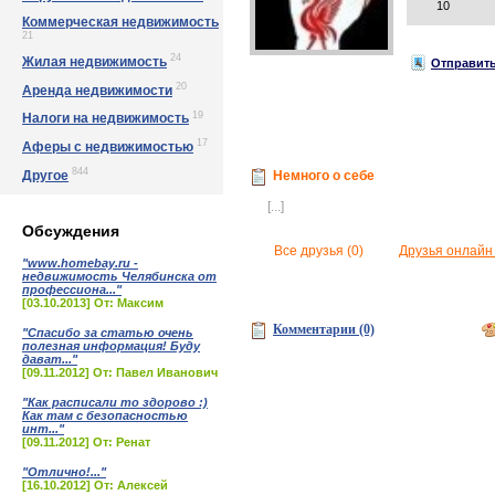
10
Коммерческая недвижимость
21
24
Жилая недвижимость
Отправить
20
Аренда недвижимости
19
Налоги на недвижимость
17
Аферы с недвижимостью
844
Другое
Немного о себе
[...]
Обсуждения
Все друзья (0)
Друзья онлайн 
"www.homebay.ru -
недвижимость Челябинска от
профессиона..."
[03.10.2013] От: Максим
Комментарии (0)
"Спасибо за статью очень
полезная информация! Буду
дават..."
[09.11.2012] От: Павел Иванович
"Как расписали то здорово :)
Как там с безопасностью
инт..."
[09.11.2012] От: Ренат
"Отлично!..."
[16.10.2012] От: Алексей