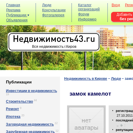
Главная
Люди
Каталог
Вход
Реги
организаций
Реклама
Консультации
Форум
Публикации
Фотогалерея
Информер
Объявления
Вся недвижимость г.Киров
Недвижимость в Кирове
−
Люди
−
замо
Публикации
Инвестиции в недвижимость
замок камелот
19
44
Строительство
9
Ремонт
регистрац
•
27.10.201
20
Ипотека
последний
•
12
Загородная недвижимость
..
:
репутация
•
12
Зарубежная недвижимость