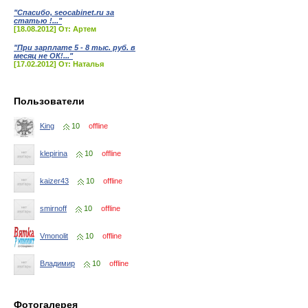
"Спасибо, seocabinet.ru за
статью !..."
[18.08.2012] От: Артем
"При зарплате 5 - 8 тыс. руб. в
месяц не ОК!..."
[17.02.2012] От: Наталья
Пользователи
King
10
offline
klepirina
10
offline
kaizer43
10
offline
smirnoff
10
offline
Vmonolit
10
offline
Владимир
10
offline
Фотогалерея