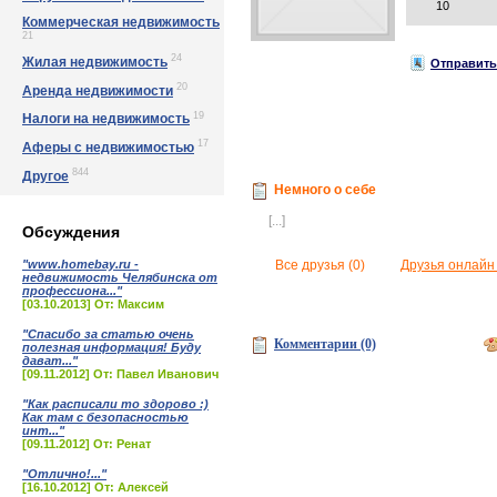
10
Коммерческая недвижимость
21
24
Жилая недвижимость
Отправить 
20
Аренда недвижимости
19
Налоги на недвижимость
17
Аферы с недвижимостью
844
Другое
Немного о себе
[...]
Обсуждения
"www.homebay.ru -
Все друзья (0)
Друзья онлайн 
недвижимость Челябинска от
профессиона..."
[03.10.2013] От: Максим
"Спасибо за статью очень
Комментарии (0)
полезная информация! Буду
дават..."
[09.11.2012] От: Павел Иванович
"Как расписали то здорово :)
Как там с безопасностью
инт..."
[09.11.2012] От: Ренат
"Отлично!..."
[16.10.2012] От: Алексей