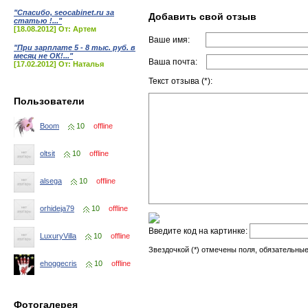
"Спасибо, seocabinet.ru за
Добавить свой отзыв
статью !..."
[18.08.2012] От: Артем
Ваше имя:
"При зарплате 5 - 8 тыс. руб. в
месяц не ОК!..."
Ваша почта:
[17.02.2012] От: Наталья
Текст отзыва (*):
Пользователи
Boom
10
offline
oltsit
10
offline
alsega
10
offline
orhideja79
10
offline
Введите код на картинке:
LuxuryVilla
10
offline
Звездочкой (*) отмечены поля, обязательные
ehoggecris
10
offline
Фотогалерея