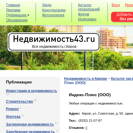
Главная
Люди
Каталог
Вход
Реги
организаций
Реклама
Консультации
Форум
Публикации
Фотогалерея
Информер
Объявления
Вся недвижимость г.Киров
Недвижимость в Кирове
−
Каталог орг
Публикации
Плюс (ООО)
Инвестиции в недвижимость
Индекс-Плюс (ООО)
19
44
Строительство
Любые операции с недвижимостью.
9
Ремонт
Адрес:
Киров, yл. Сoвeтcкaя, д. 50, зда
20
Ипотека
Тел.:
(8332) 21-07-87
12
Загородная недвижимость
Отзывов:
0
12
Зарубежная недвижимость