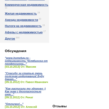
Коммерческая недвижимость
21
24
Жилая недвижимость
20
Аренда недвижимости
19
Налоги на недвижимость
17
Аферы с недвижимостью
844
Другое
Обсуждения
"www.homebay.ru -
недвижимость Челябинска от
профессиона..."
[03.10.2013] От: Максим
"Спасибо за статью очень
полезная информация! Буду
дават..."
[09.11.2012] От: Павел Иванович
"Как расписали то здорово :)
Как там с безопасностью
инт..."
[09.11.2012] От: Ренат
"Отлично!..."
Отзывы
[16.10.2012] От: Алексей