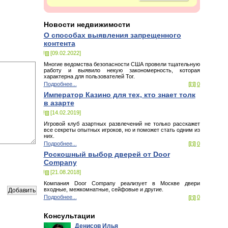
Новости недвижимости
О способах выявления запрещенного
контента
[09.02.2022]
Многие ведомства безопасности США провели тщательную
работу и выявило некую закономерность, которая
характерна для пользователей Tor.
Подробнее...
0
Император Казино для тех, кто знает толк
в азарте
[14.02.2019]
Игровой клуб азартных развлечений не только расскажет
все секреты опытных игроков, но и поможет стать одним из
них.
Подробнее...
0
Роскошный выбор дверей от Door
Company
[21.08.2018]
Компания Door Company реализует в Москве двери
входные, межкомнатные, сейфовые и другие.
Подробнее...
0
Консультации
Денисов Илья