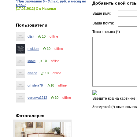
"При зарплате 5 - 8 тыс. руб. в месяц не
Добавить свой отз
ОК!..."
[17.02.2012] От: Наталья
Ваше имя:
Ваша почта:
Пользователи
Текст отзыва (*):
oltsit
10
offline
moidom
10
offline
юлия
10
offline
alsega
10
offline
orhideja79
10
offline
verunya1212
10
offline
Введите код на картинке
Звездочкой (*) отмечены по
Фотогалерея