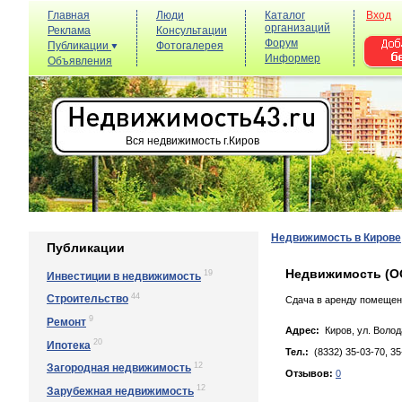
Главная
Люди
Каталог
Вход
организаций
Реклама
Консультации
Форум
Публикации
Фотогалерея
Информер
Объявления
Вся недвижимость г.Киров
Недвижимость в Кирове
Публикации
Недвижимость (О
19
Инвестиции в недвижимость
44
Строительство
Сдача в аренду помещен
9
Ремонт
Адрес:
Киров, yл. Вoлoдa
20
Ипотека
Тел.:
(8332) 35-03-70, 35
12
Загородная недвижимость
Отзывов:
0
12
Зарубежная недвижимость