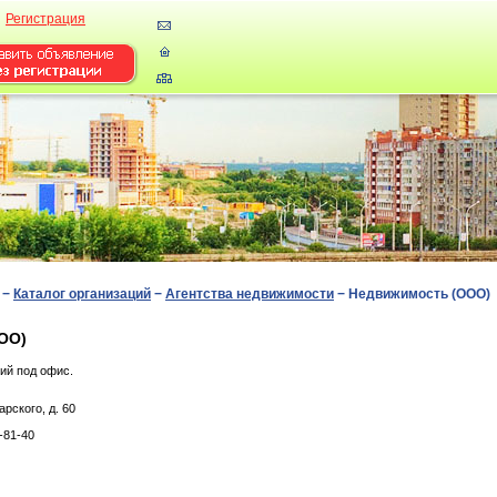
Регистрация
−
Каталог организаций
−
Агентства недвижимости
−
Недвижимость (ООО)
ОО)
ий под офис.
pcкoгo, д. 60
-81-40