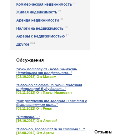
21
Коммерческая недвижимость
24
Жилая недвижимость
20
Аренда недвижимости
19
Налоги на недвижимость
17
Аферы с недвижимостью
844
Другое
Обсуждения
"www.homebay.ru - недвижимость
Челябинска от профессиона..."
[03.10.2013] От: Максим
"Спасибо за статью очень полезная
информация! Буду дават..."
[09.11.2012] От: Павел Иванович
"Как расписали то здорово :) Как там с
безопасностью инт..."
[09.11.2012] От: Ренат
"Отлично!..."
[16.10.2012] От: Алексей
"Спасибо, seocabinet.ru за статью !..."
Отзывы
[18.08.2012] От: Артем