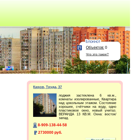
Объектов:
0
Что это такое?
Киров, Труда, 37
лоджия застеклена 6 кв.м.,
комнаты изолированные, Квартира
над цокольным этажом. Состояние
хорошее, счётчики на воду, одно
пластиковое окно, новый унитаз.
ВЕРАНДА 13 КВ.М. Окна: восток/
запад.
8-909-138-44-58
2730000 руб.