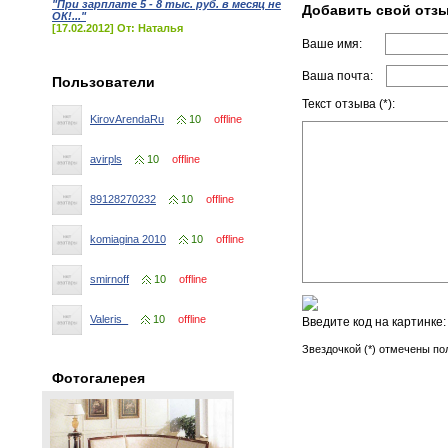
"При зарплате 5 - 8 тыс. руб. в месяц не
Добавить свой отз
ОК!..."
[17.02.2012] От: Наталья
Ваше имя:
Ваша почта:
Пользователи
Текст отзыва (*):
KirovArendaRu
10
offline
avirpls
10
offline
89128270232
10
offline
komiagina 2010
10
offline
smirnoff
10
offline
Valeris_
10
offline
Введите код на картинке
Звездочкой (*) отмечены по
Фотогалерея