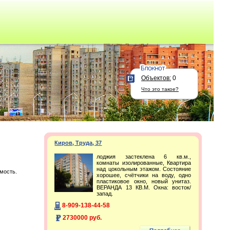
Объектов:
0
Что это такое?
Киров, Труда, 37
лоджия застеклена 6 кв.м.,
комнаты изолированные, Квартира
над цокольным этажом. Состояние
мость.
хорошее, счётчики на воду, одно
пластиковое окно, новый унитаз.
ВЕРАНДА 13 КВ.М. Окна: восток/
запад.
8-909-138-44-58
2730000 руб.