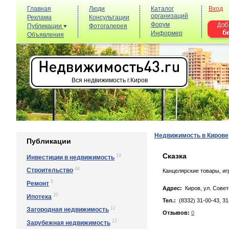
Главная
Люди
Каталог
Вход
организаций
Реклама
Консультации
Форум
Публикации
Фотогалерея
Информер
Объявления
Вся недвижимость г.Киров
Недвижимость в Кирове
Публикации
Сказка
19
Инвестиции в недвижимость
44
Строительство
Канцелярские товары, иг
9
Ремонт
Адрес:
Киров, yл. Сoвeтc
20
Ипотека
Тел.:
(8332) 31-00-43, 31
12
Загородная недвижимость
Отзывов:
0
12
Зарубежная недвижимость