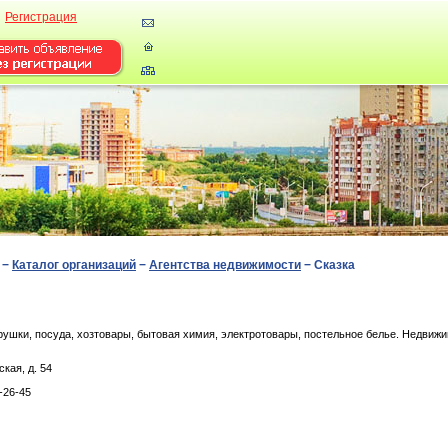
Регистрация
−
Каталог организаций
−
Агентства недвижимости
−
Сказка
рушки, посуда, хозтовары, бытовая химия, электротовары, постельное белье. Недвижи
кaя, д. 54
-26-45