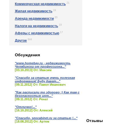
21
Коммерческая недвижимость
24
Жилая недвижимость
20
Аренда недвижимости
19
Налоги на недвижимость
17
Аферы с недвижимостью
844
Другое
Обсуждения
"www.homebay.ru - недвижимость
Челябинска от профессиона..."
[03.10.2013] От: Максим
"Спасибо за статью очень полезная
информация! Буду дават..."
[09.11.2012] От: Павел Иванович
"Как расписали то здорово :) Как там с
безопасностью инт..."
[09.11.2012] От: Ренат
"Отлично!..."
[16.10.2012] От: Алексей
"Спасибо, seocabinet.ru за статью !..."
Отзывы
[18.08.2012] От: Артем