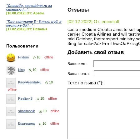
"Спасибо, seocabinet.ru за
Отзывы
статью !..."
[18.08.2012] От: Артем
[02.12.2022] От: encocloff
"При зарплате 5 - 8 тыс. руб. в
месяц не ОК!..."
[17.02.2012] От: Наталья
costo imodium Croatia aims to sell up
carrier Croatia Airlines and will test
mid October, thetransport ministry s
3mg for sale</a> Errol hwsOaPxiisg
Пользователи
Добавить свой отзыв
Fridom
10
offline
Ваше имя:
King
10
offline
Ваша почта:
Текст отзыва (*):
KirovArendaRu
10
offline
Realtor-S
10
offline
shaitimonik
10
offline
Екатерина
10
offline