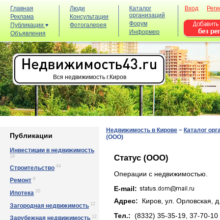
Главная
Люди
Каталог
Вход
Реги
организаций
Реклама
Консультации
Форум
Публикации
Фотогалерея
Информер
Объявления
Вся недвижимость г.Киров
Недвижимость в Кирове
−
Каталог орг
Публикации
(ООО)
Инвестиции в недвижимость
Статус (ООО)
19
44
Строительство
Операции с недвижимостью.
9
Ремонт
E-mail:
20
Ипотека
Адрес:
Киров, yл. Оpлoвcкaя, д
12
Загородная недвижимость
Тел.:
(8332) 35-35-19, 37-70-10
12
Зарубежная недвижимость