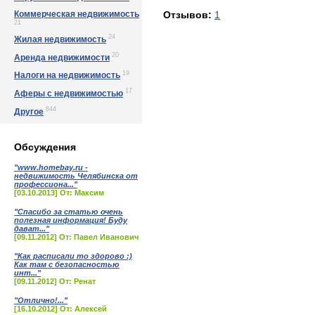
Коммерческая недвижимость
Отзывов:
1
21
24
Жилая недвижимость
20
Аренда недвижимости
19
Налоги на недвижимость
17
Аферы с недвижимостью
844
Другое
Обсуждения
"www.homebay.ru -
недвижимость Челябинска от
профессиона..."
[03.10.2013] От: Максим
"Спасибо за статью очень
полезная информация! Буду
дават..."
[09.11.2012] От: Павел Иванович
"Как расписали то здорово :)
Как там с безопасностью
инт..."
[09.11.2012] От: Ренат
"Отлично!..."
[16.10.2012] От: Алексей