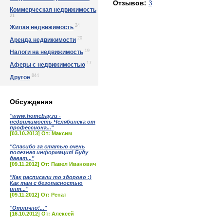
Отзывов:
3
Коммерческая недвижимость
21
24
Жилая недвижимость
20
Аренда недвижимости
19
Налоги на недвижимость
17
Аферы с недвижимостью
844
Другое
Обсуждения
"www.homebay.ru -
недвижимость Челябинска от
профессиона..."
[03.10.2013] От: Максим
"Спасибо за статью очень
полезная информация! Буду
дават..."
[09.11.2012] От: Павел Иванович
"Как расписали то здорово :)
Как там с безопасностью
инт..."
[09.11.2012] От: Ренат
"Отлично!..."
[16.10.2012] От: Алексей