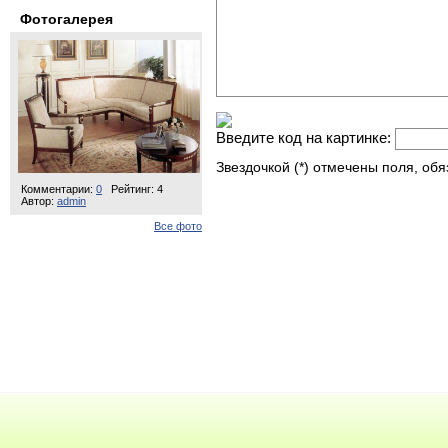
Фотогалерея
Введите код на картинке:
Звездочкой (*) отмечены поля, об
Комментарии:
0
Рейтинг: 4
Автор:
admin
Все фото