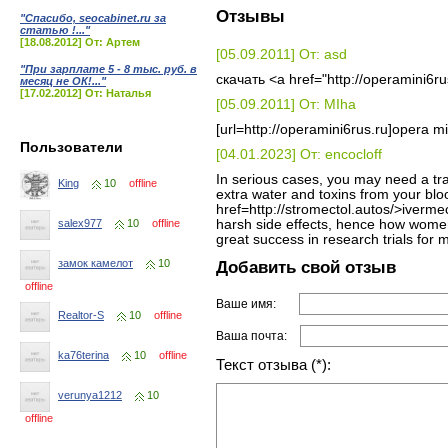
Отзывы
"Спасибо, seocabinet.ru за
статью !..."
[18.08.2012] От: Артем
[05.09.2011] От: asd
"При зарплате 5 - 8 тыс. руб. в
скачать <a href="http://operamini6
месяц не ОК!..."
[17.02.2012] От: Наталья
[05.09.2011] От: MIha
[url=http://operamini6rus.ru]opera min
Пользователи
[04.01.2023] От: encocloff
In serious cases, you may need a tran
King
10
offline
extra water and toxins from your blo
href=http://stromectol.autos/>iverme
harsh side effects, hence how women
salex977
10
offline
great success in research trials for
Добавить свой отзыв
замок камелот
10
offline
Ваше имя:
Realtor-S
10
offline
Ваша почта:
ka76terina
10
offline
Текст отзыва (*):
verunya1212
10
offline