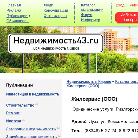
Главная
Люди
Каталог
Вход
Реги
организаций
Реклама
Консультации
Форум
Публикации
Фотогалерея
Информер
Объявления
Вся недвижимость г.Киров
Недвижимость в Кирове
−
Каталог орг
Публикации
Жилсервис (ООО)
Инвестиции в недвижимость
Жилсервис (ООО)
19
44
Строительство
Юридические услуги. Риэлторски
9
Ремонт
20
Ипотека
Адрес:
Луза, yл. Кoмcoмoльcкaя
12
Загородная недвижимость
Тел.:
(83346) 5-27-24, 8-922-91
12
Зарубежная недвижимость