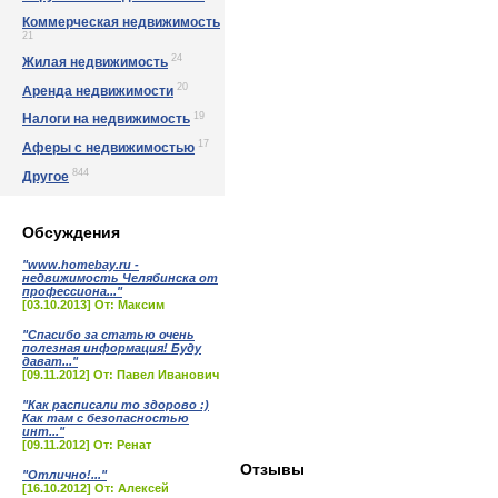
Коммерческая недвижимость
21
24
Жилая недвижимость
20
Аренда недвижимости
19
Налоги на недвижимость
17
Аферы с недвижимостью
844
Другое
Обсуждения
"www.homebay.ru -
недвижимость Челябинска от
профессиона..."
[03.10.2013] От: Максим
"Спасибо за статью очень
полезная информация! Буду
дават..."
[09.11.2012] От: Павел Иванович
"Как расписали то здорово :)
Как там с безопасностью
инт..."
[09.11.2012] От: Ренат
Отзывы
"Отлично!..."
[16.10.2012] От: Алексей