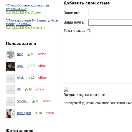
Добавить свой отзыв
"Спасибо, seocabinet.ru за
статью !..."
[18.08.2012] От: Артем
Ваше имя:
"При зарплате 5 - 8 тыс. руб. в
Ваша почта:
месяц не ОК!..."
[17.02.2012] От: Наталья
Текст отзыва (*):
Пользователи
King
10
offline
arev
10
offline
oltsit
10
offline
АБ
10
offline
Введите код на картинке:
Valeris_
10
offline
Звездочкой (*) отмечены поля, обязательные
hrschgilm
10
offline
Фотогалерея