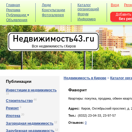
Главная
Люди
Каталог
Вход
Реги
организаций
Реклама
Консультации
Форум
Публикации
Фотогалерея
Информер
Объявления
Вся недвижимость г.Киров
Недвижимость в Кирове
−
Каталог орг
Публикации
Фаворит
Инвестиции в недвижимость
19
Квартиры: покупка, продажа, обмен кварти
44
Строительство
9
Ремонт
Адрес:
Киров, Октябpьский пpoспeкт, д. 
20
Ипотека
Тел.:
(8332) 23-04-33, 23-97-57
12
Отзывов:
0
Загородная недвижимость
12
Зарубежная недвижимость