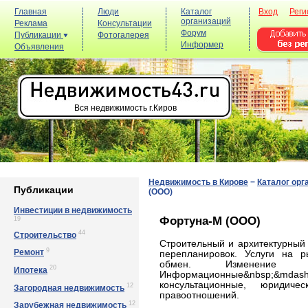
Главная
Люди
Каталог
Вход
Реги
организаций
Реклама
Консультации
Форум
Публикации
Фотогалерея
Информер
Объявления
Вся недвижимость г.Киров
Недвижимость в Кирове
−
Каталог орг
Публикации
(ООО)
Инвестиции в недвижимость
Фортуна-М (ООО)
19
44
Строительство
Строительный и архитектурный 
9
Ремонт
перепланировок. Услуги на р
обмен. Изменение 
20
Ипотека
Информационные&nbsp;&mdash;
консультационные, юридич
12
Загородная недвижимость
правоотношений.
12
Зарубежная недвижимость