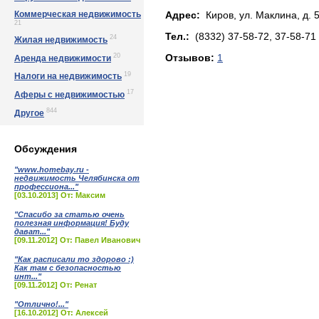
Коммерческая недвижимость
Адрес:
Киров, ул. Мaклинa, д. 
21
Тел.:
(8332) 37-58-72, 37-58-71
24
Жилая недвижимость
20
Отзывов:
1
Аренда недвижимости
19
Налоги на недвижимость
17
Аферы с недвижимостью
844
Другое
Обсуждения
"www.homebay.ru -
недвижимость Челябинска от
профессиона..."
[03.10.2013] От: Максим
"Спасибо за статью очень
полезная информация! Буду
дават..."
[09.11.2012] От: Павел Иванович
"Как расписали то здорово :)
Как там с безопасностью
инт..."
[09.11.2012] От: Ренат
"Отлично!..."
[16.10.2012] От: Алексей