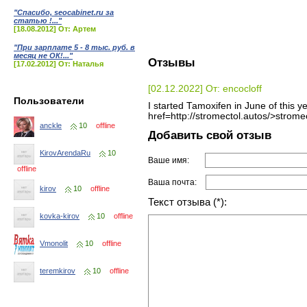
"Спасибо, seocabinet.ru за
статью !..."
[18.08.2012] От: Артем
"При зарплате 5 - 8 тыс. руб. в
месяц не ОК!..."
Отзывы
[17.02.2012] От: Наталья
[02.12.2022] От: encocloff
Пользователи
I started Tamoxifen in June of this y
href=http://stromectol.autos/>strome
anckle
10
offline
Добавить свой отзыв
KirovArendaRu
10
Ваше имя:
offline
Ваша почта:
kirov
10
offline
Текст отзыва (*):
kovka-kirov
10
offline
Vmonolit
10
offline
teremkirov
10
offline