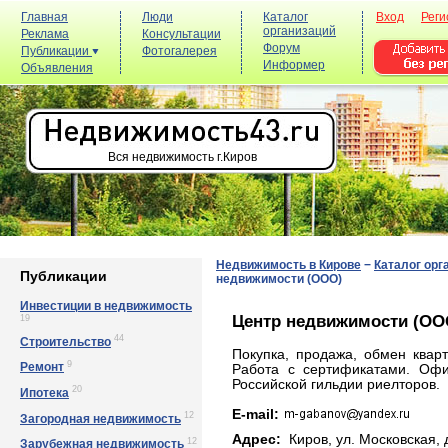
Главная
Люди
Каталог
Вход
Реги
организаций
Реклама
Консультации
Форум
Публикации
Фотогалерея
Информер
Объявления
Вся недвижимость г.Киров
Недвижимость в Кирове
−
Каталог орг
Публикации
недвижимости (ООО)
Инвестиции в недвижимость
Центр недвижимости (ОО
19
44
Строительство
Покупка, продажа, обмен квар
9
Ремонт
Работа с сертификатами. Оф
Российской гильдии риелторов.
20
Ипотека
E-mail:
12
Загородная недвижимость
Адрес:
Киров, yл. Мocкoвcкaя, 
12
Зарубежная недвижимость