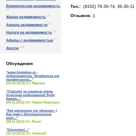
Коммерческая недвижимость
Тел.:
(8332) 78-39-74, 35-30-11
21
Отзывов:
4
24
Жилая недвижимость
20
Аренда недвижимости
19
Налоги на недвижимость
17
Аферы с недвижимостью
844
Другое
Обсуждения
"www.homebay.ru -
недвижимость Челябинска от
профессиона..."
[03.10.2013] От: Максим
"Спасибо за статью очень
полезная информация! Буду
дават..."
[09.11.2012] От: Павел Иванович
"Как расписали то здорово :)
Как там с безопасностью
инт..."
[09.11.2012] От: Ренат
"Отлично!..."
[16.10.2012] От: Алексей