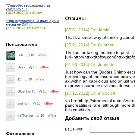
"Спасибо, seocabinet.ru за
статью !..."
[18.08.2012] От: Артем
Отзывы
"При зарплате 5 - 8 тыс. руб. в
месяц не ОК!..."
[17.02.2012] От: Наталья
[07.01.2014] От: Jamie
That's a smart way of thnkiing about i
Пользователи
[25.01.2014] От: Gunther
Thnkas for taking the time to post. It'
Stib
10
offline
[url=http://htrxxdtpfxw.com]htrxxdtpfxw
[01.03.2014] От: Johnette
Deks
10
offline
Just how can the Quotes Chimp escap
terminology of the insurance policy e
11
10
offline
ax within an capricious and unjust 
express insurance divisions doesn't q
Glushkov13
10
offline
[17.12.2022] От: encocloff
<a href=http://stromectol.autos/>s
smirnoff
10
offline
pancreatitis is rare, although more 
this condition
ka76terina
10
offline
Добавить свой отзыв
Ваше имя:
Фотогалерея