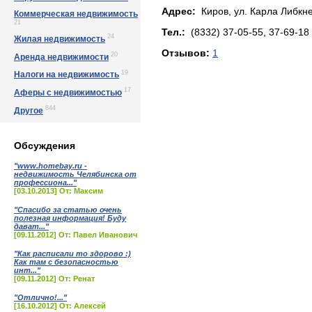
Адрес:
Киров, ул. Кapлa Либкнe
Коммерческая недвижимость
21
Тел.:
(8332) 37-05-55, 37-69-18
24
Жилая недвижимость
Отзывов:
1
20
Аренда недвижимости
19
Налоги на недвижимость
17
Аферы с недвижимостью
844
Другое
Обсуждения
"www.homebay.ru -
недвижимость Челябинска от
профессиона..."
[03.10.2013] От: Максим
"Спасибо за статью очень
полезная информация! Буду
дават..."
[09.11.2012] От: Павел Иванович
"Как расписали то здорово :)
Как там с безопасностью
инт..."
[09.11.2012] От: Ренат
"Отлично!..."
[16.10.2012] От: Алексей