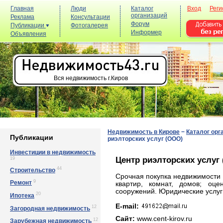
Главная
Люди
Каталог
Вход
Реги
организаций
Реклама
Консультации
Форум
Публикации
Фотогалерея
Информер
Объявления
Вся недвижимость г.Киров
Недвижимость в Кирове
−
Каталог орг
Публикации
риэлторских услуг (ООО)
Инвестиции в недвижимость
Центр риэлторских услуг
19
44
Строительство
Срочная покупка недвижимости 
9
Ремонт
квартир, комнат, домов; оце
сооружений. Юридические услуг
20
Ипотека
E-mail:
12
Загородная недвижимость
Сайт:
www.cent-kirov.ru
12
Зарубежная недвижимость