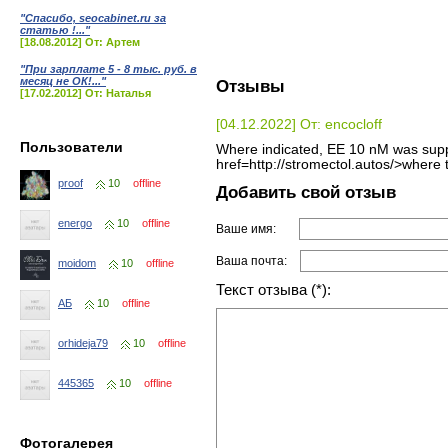
"Спасибо, seocabinet.ru за
статью !..."
[18.08.2012] От: Артем
"При зарплате 5 - 8 тыс. руб. в
месяц не ОК!..."
Отзывы
[17.02.2012] От: Наталья
[04.12.2022] От: encocloff
Пользователи
Where indicated, EE 10 nM was supp
href=http://stromectol.autos/>where 
proof
10
offline
Добавить свой отзыв
energo
10
offline
Ваше имя:
Ваша почта:
moidom
10
offline
Текст отзыва (*):
АБ
10
offline
orhideja79
10
offline
445365
10
offline
Фотогалерея