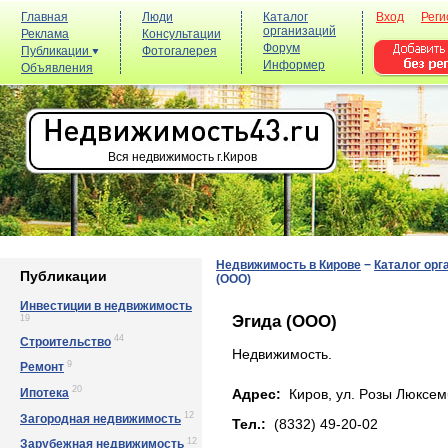
Главная
Люди
Каталог
Вход
Реги
организаций
Реклама
Консультации
Форум
Публикации
Фотогалерея
Информер
Объявления
Вся недвижимость г.Киров
Недвижимость в Кирове
−
Каталог орг
Публикации
(ООО)
Инвестиции в недвижимость
Эгида (ООО)
19
44
Строительство
Недвижимость.
9
Ремонт
20
Ипотека
Адрес:
Киров, yл. Рoзы Люксeмб
12
Загородная недвижимость
Тел.:
(8332) 49-20-02
12
Зарубежная недвижимость