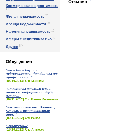
Отзывов:
1
Коммерческая недвижимость
21
24
Жилая недвижимость
20
Аренда недвижимости
19
Налоги на недвижимость
17
Аферы с недвижимостью
844
Другое
Обсуждения
"www.homebay.ru -
недвижимость Челябинска от
профессиона..."
[03.10.2013] От: Максим
"Спасибо за статью очень
полезная информация! Буду
дават..."
[09.11.2012] От: Павел Иванович
"Как расписали то здорово :)
Как там с безопасностью
инт..."
[09.11.2012] От: Ренат
"Отлично!..."
[16.10.2012] От: Алексей