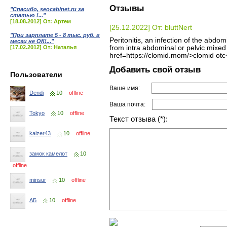
Отзывы
"Спасибо, seocabinet.ru за
статью !..."
[18.08.2012] От: Артем
[25.12.2022] От: bluttNert
"При зарплате 5 - 8 тыс. руб. в
Peritonitis, an infection of the abdo
месяц не ОК!..."
[17.02.2012] От: Наталья
from intra abdominal or pelvic mixed
href=https://clomid.mom/>clomid otc
Добавить свой отзыв
Пользователи
Ваше имя:
Dendi
10
offline
Ваша почта:
Tokyo
10
offline
Текст отзыва (*):
kaizer43
10
offline
замок камелот
10
offline
minsur
10
offline
АБ
10
offline