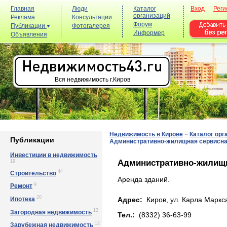
Главная
Люди
Каталог
Вход
Реги
организаций
Реклама
Консультации
Форум
Публикации
Фотогалерея
Информер
Объявления
Вся недвижимость г.Киров
Недвижимость в Кирове
−
Каталог орг
Публикации
Административно-жилищная сервисна
Инвестиции в недвижимость
Административно-жилищн
19
44
Строительство
Аренда зданий.
9
Ремонт
20
Ипотека
Адрес:
Киров, ул. Кapлa Мapкca
12
Загородная недвижимость
Тел.:
(8332) 36-63-99
12
Зарубежная недвижимость