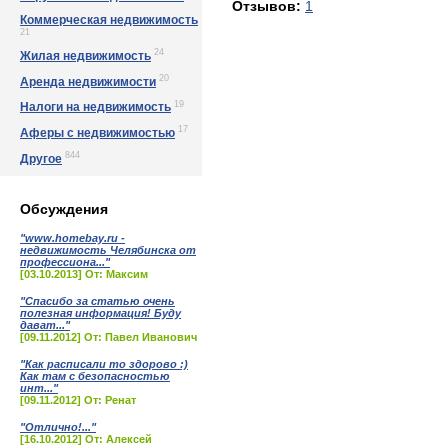
Отзывов:
1
Коммерческая недвижимость
21
24
Жилая недвижимость
20
Аренда недвижимости
19
Налоги на недвижимость
17
Аферы с недвижимостью
844
Другое
Обсуждения
"www.homebay.ru -
недвижимость Челябинска от
профессиона..."
[03.10.2013] От: Максим
"Спасибо за статью очень
полезная информация! Буду
дават..."
[09.11.2012] От: Павел Иванович
"Как расписали то здорово :)
Как там с безопасностью
инт..."
[09.11.2012] От: Ренат
"Отлично!..."
[16.10.2012] От: Алексей