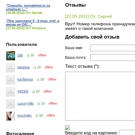
Отзывы
"Спасибо, seocabinet.ru за
статью !..."
[18.08.2012] От: Артем
[22.09.2011] От: Сергей
"При зарплате 5 - 8 тыс. руб. в
Врут! Номер телефона принадлежи
месяц не ОК!..."
[17.02.2012] От: Наталья
имеет о такой компании.
Добавить свой отзыв
Пользователи
Ваше имя:
Stib
10
offline
Ваша почта:
Текст отзыва (*):
klepirina
10
offline
ka76terina
10
offline
445365
10
offline
LuxuryVilla
10
offline
hrschgilm
10
offline
Введите код на картинке:
Фотогалерея