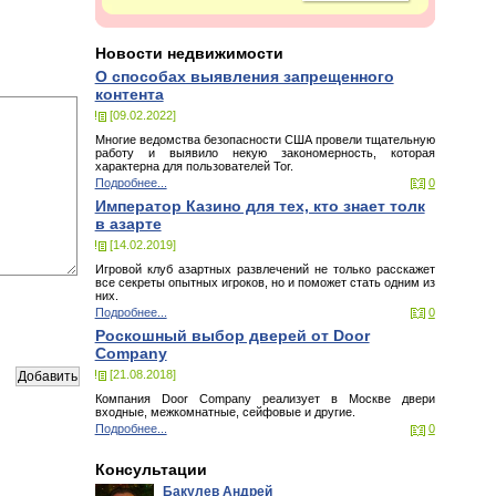
Новости недвижимости
О способах выявления запрещенного
контента
[09.02.2022]
Многие ведомства безопасности США провели тщательную
работу и выявило некую закономерность, которая
характерна для пользователей Tor.
Подробнее...
0
Император Казино для тех, кто знает толк
в азарте
[14.02.2019]
Игровой клуб азартных развлечений не только расскажет
все секреты опытных игроков, но и поможет стать одним из
них.
Подробнее...
0
Роскошный выбор дверей от Door
Company
[21.08.2018]
Компания Door Company реализует в Москве двери
входные, межкомнатные, сейфовые и другие.
Подробнее...
0
Консультации
Бакулев Андрей