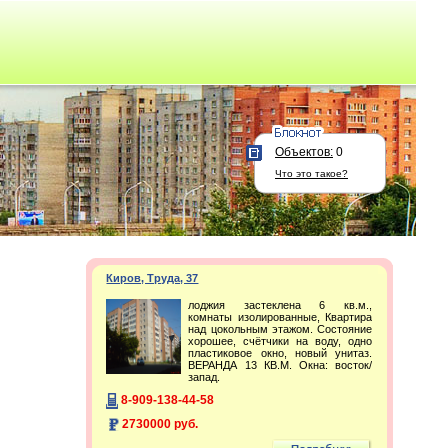
Объектов:
0
Что это такое?
Киров, Труда, 37
лоджия застеклена 6 кв.м.,
комнаты изолированные, Квартира
над цокольным этажом. Состояние
хорошее, счётчики на воду, одно
пластиковое окно, новый унитаз.
ВЕРАНДА 13 КВ.М. Окна: восток/
запад.
8-909-138-44-58
2730000 руб.