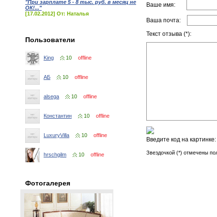
"При зарплате 5 - 8 тыс. руб. в месяц не
Ваше имя:
ОК!..."
[17.02.2012] От: Наталья
Ваша почта:
Текст отзыва (*):
Пользователи
King
10
offline
АБ
10
offline
alsega
10
offline
Константин
10
offline
LuxuryVilla
10
offline
Введите код на картинке
Звездочкой (*) отмечены по
hrschgilm
10
offline
Фотогалерея