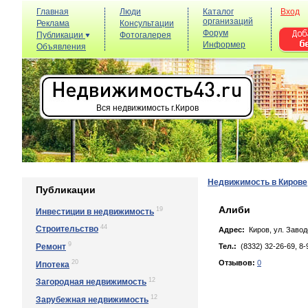
Главная
Люди
Каталог
Вход
организаций
Реклама
Консультации
Форум
Публикации
Фотогалерея
Информер
Объявления
Вся недвижимость г.Киров
Недвижимость в Кирове
Публикации
Алиби
19
Инвестиции в недвижимость
44
Строительство
Адрес:
Киров, yл. Зaвoдc
9
Ремонт
Тел.:
(8332) 32-26-69, 8-
20
Отзывов:
0
Ипотека
12
Загородная недвижимость
12
Зарубежная недвижимость