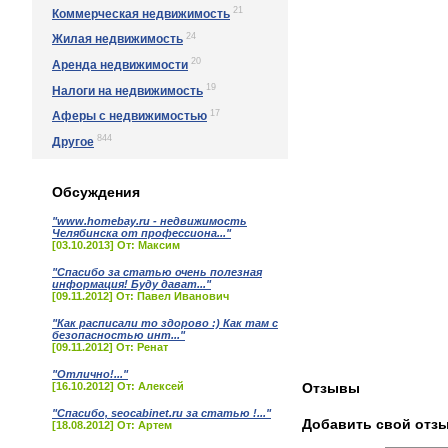
21
Коммерческая недвижимость
24
Жилая недвижимость
20
Аренда недвижимости
19
Налоги на недвижимость
17
Аферы с недвижимостью
844
Другое
Обсуждения
"www.homebay.ru - недвижимость
Челябинска от профессиона..."
[03.10.2013] От: Максим
"Спасибо за статью очень полезная
информация! Буду дават..."
[09.11.2012] От: Павел Иванович
"Как расписали то здорово :) Как там с
безопасностью инт..."
[09.11.2012] От: Ренат
"Отлично!..."
[16.10.2012] От: Алексей
Отзывы
"Спасибо, seocabinet.ru за статью !..."
Добавить свой отз
[18.08.2012] От: Артем