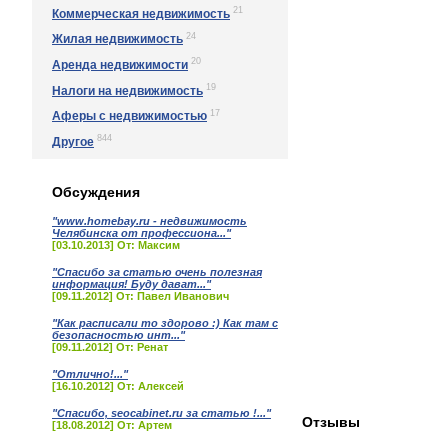
21
Коммерческая недвижимость
24
Жилая недвижимость
20
Аренда недвижимости
19
Налоги на недвижимость
17
Аферы с недвижимостью
844
Другое
Обсуждения
"www.homebay.ru - недвижимость
Челябинска от профессиона..."
[03.10.2013] От: Максим
"Спасибо за статью очень полезная
информация! Буду дават..."
[09.11.2012] От: Павел Иванович
"Как расписали то здорово :) Как там с
безопасностью инт..."
[09.11.2012] От: Ренат
"Отлично!..."
[16.10.2012] От: Алексей
"Спасибо, seocabinet.ru за статью !..."
Отзывы
[18.08.2012] От: Артем