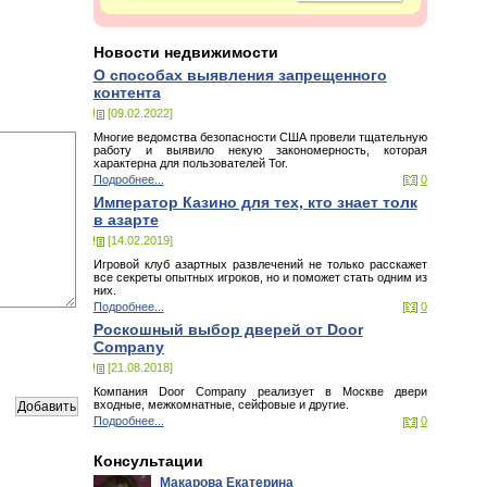
Новости недвижимости
О способах выявления запрещенного
контента
[09.02.2022]
Многие ведомства безопасности США провели тщательную
работу и выявило некую закономерность, которая
характерна для пользователей Tor.
Подробнее...
0
Император Казино для тех, кто знает толк
в азарте
[14.02.2019]
Игровой клуб азартных развлечений не только расскажет
все секреты опытных игроков, но и поможет стать одним из
них.
Подробнее...
0
Роскошный выбор дверей от Door
Company
[21.08.2018]
Компания Door Company реализует в Москве двери
входные, межкомнатные, сейфовые и другие.
Подробнее...
0
Консультации
Макарова Екатерина