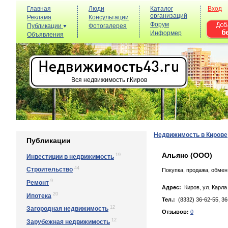
Главная
Люди
Каталог
Вход
организаций
Реклама
Консультации
Форум
Публикации
Фотогалерея
Информер
Объявления
Вся недвижимость г.Киров
Недвижимость в Кирове
Публикации
Альянс (ООО)
19
Инвестиции в недвижимость
44
Строительство
Покупка, продажа, обмен
9
Ремонт
Адрес:
Киров, ул. Кapлa 
20
Ипотека
Тел.:
(8332) 36-62-55, 36
12
Загородная недвижимость
Отзывов:
0
12
Зарубежная недвижимость