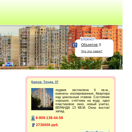
Объектов:
0
Что это такое?
Киров, Труда, 37
лоджия застеклена 6 кв.м.,
комнаты изолированные, Квартира
над цокольным этажом. Состояние
хорошее, счётчики на воду, одно
пластиковое окно, новый унитаз.
ВЕРАНДА 13 КВ.М. Окна: восток/
запад.
8-909-138-44-58
2730000 руб.