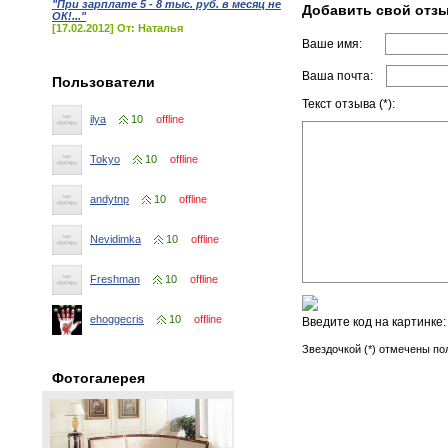
"При зарплате 5 - 8 тыс. руб. в месяц не
Добавить свой отз
ОК!..."
[17.02.2012] От: Наталья
Ваше имя:
Ваша почта:
Пользователи
Текст отзыва (*):
ilya
10
offline
Tokyo
10
offline
andytnp
10
offline
Nevidimka
10
offline
Freshman
10
offline
ehoggecris
10
offline
Введите код на картинке
Звездочкой (*) отмечены по
Фотогалерея