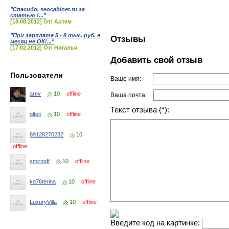
"Спасибо, seocabinet.ru за
статью !..."
[18.08.2012] От: Артем
"При зарплате 5 - 8 тыс. руб. в
Отзывы
месяц не ОК!..."
[17.02.2012] От: Наталья
Добавить свой отзыв
Пользователи
Ваше имя:
arev
10
offline
Ваша почта:
Текст отзыва (*):
oltsit
10
offline
89128270232
10
offline
smirnoff
10
offline
ka76terina
10
offline
LuxuryVilla
10
offline
Введите код на картинке: