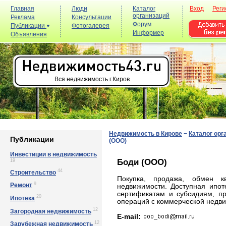
Главная
Люди
Каталог
Вход
Реги
организаций
Реклама
Консультации
Форум
Публикации
Фотогалерея
Информер
Объявления
Вся недвижимость г.Киров
Недвижимость в Кирове
−
Каталог орг
Публикации
(ООО)
Инвестиции в недвижимость
Боди (ООО)
19
44
Строительство
Покупка, продажа, обмен к
9
Ремонт
недвижимости. Доступная ипо
сертификатам и субсидиям, пр
20
Ипотека
операций с коммерческой недв
12
Загородная недвижимость
E-mail:
12
Зарубежная недвижимость