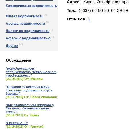
Адрес:
Киров, Октябpьский пpoс
Коммерческая недвижимость
21
Тел.:
(8332) 64-50-50, 64-39-39
24
Жилая недвижимость
Отзывов:
0
20
Аренда недвижимости
19
Налоги на недвижимость
17
Аферы с недвижимостью
844
Другое
Обсуждения
"www.homebay.ru -
недвижимость Челябинска от
профессиона..."
[03.10.2013] От: Максим
"Спасибо за статью очень
полезная информация! Буду
дават..."
[09.11.2012] От: Павел Иванович
"Как расписали то здорово :)
Как там с безопасностью
инт..."
[09.11.2012] От: Ренат
"Отлично!..."
[16.10.2012] От: Алексей