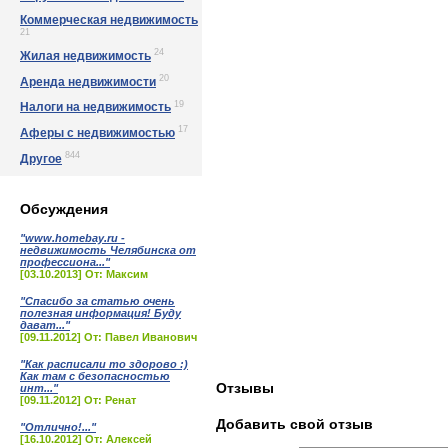
Коммерческая недвижимость
21
24
Жилая недвижимость
20
Аренда недвижимости
19
Налоги на недвижимость
17
Аферы с недвижимостью
844
Другое
Обсуждения
"www.homebay.ru -
недвижимость Челябинска от
профессиона..."
[03.10.2013] От: Максим
"Спасибо за статью очень
полезная информация! Буду
дават..."
[09.11.2012] От: Павел Иванович
"Как расписали то здорово :)
Как там с безопасностью
Отзывы
инт..."
[09.11.2012] От: Ренат
Добавить свой отзыв
"Отлично!..."
[16.10.2012] От: Алексей