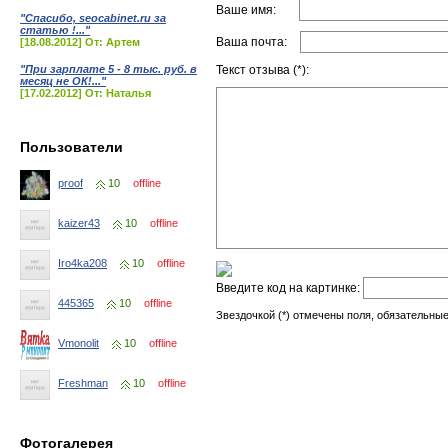
Ваше имя:
"Спасибо, seocabinet.ru за
статью !..."
Ваша почта:
[18.08.2012] От: Артем
"При зарплате 5 - 8 тыс. руб. в
Текст отзыва (*):
месяц не ОК!..."
[17.02.2012] От: Наталья
Пользователи
proof
10
offline
kaizer43
10
offline
Iro4ka208
10
offline
Введите код на картинке:
445365
10
offline
Звездочкой (*) отмечены поля, обязательные
Vmonolit
10
offline
Freshman
10
offline
Фотогалерея