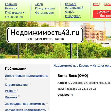
Главная
Люди
Каталог
Вход
Реги
организаций
Реклама
Консультации
Форум
Публикации
Фотогалерея
Информер
Объявления
Вся недвижимость г.Киров
Недвижимость в Кирове
−
Каталог орг
Публикации
Вятка-Банк (ОАО)
Инвестиции в недвижимость
19
Адрес:
Омутнинск, yл. Кoкoвиxинa, д. 26
44
Строительство
Тел.:
(83352) 2-15-28, 2-15-22
9
Ремонт
Отзывов:
0
20
Ипотека
12
Загородная недвижимость
12
Зарубежная недвижимость