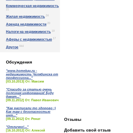
Коммерческая недвижимость
21
24
Жилая недвижимость
20
Аренда недвижимости
19
Налоги на недвижимость
17
Аферы с недвижимостью
844
Другое
Обсуждения
"www.homebay.ru -
недвижимость Челябинска от
профессиона..."
[03.10.2013] От: Максим
"Спасибо за статью очень
полезная информация! Буду
дават..."
[09.11.2012] От: Павел Иванович
"Как расписали то здорово :)
Как там с безопасностью
инт..."
[09.11.2012] От: Ренат
Отзывы
"Отлично!..."
Добавить свой отзыв
[16.10.2012] От: Алексей