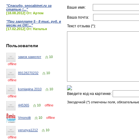
"Спасибо, seocabinet.ru за
Ваше имя:
статью !..."
[18.08.2012] От: Артем
Ваша почта:
"При зарплате 5 - 8 тыс. руб. в
месяц не ОК!..."
Текст отзыва (*):
[17.02.2012] От: Наталья
Пользователи
замок камелот
10
offline
89128270232
10
offline
komiagina 2010
10
Введите код на картинке:
offline
Звездочкой (*) отмечены поля, обязательные
445365
10
offline
Vmonolit
10
offline
verunya1212
10
offline