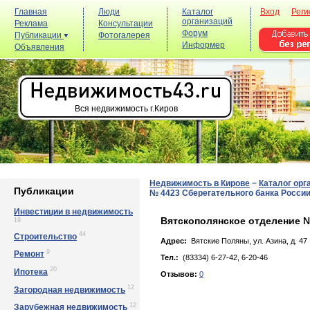
Главная
Люди
Каталог
Вход
Реги
организаций
Реклама
Консультации
Форум
Публикации
Фотогалерея
Информер
Объявления
Вся недвижимость г.Киров
Недвижимость в Кирове
−
Каталог орг
Публикации
№ 4423 Сберегательного банка Росси
Инвестиции в недвижимость
Вятскополянское отделение №
19
44
Строительство
Адрес:
Вятские Поляны, ул. Азинa, д. 47
9
Ремонт
Тел.:
(83334) 6-27-42, 6-20-46
20
Ипотека
Отзывов:
0
12
Загородная недвижимость
12
Зарубежная недвижимость