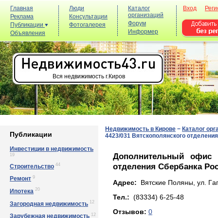
Главная
Люди
Каталог
Вход
Реги
организаций
Реклама
Консультации
Форум
Публикации
Фотогалерея
Информер
Объявления
Вся недвижимость г.Киров
Недвижимость в Кирове
−
Каталог орг
Публикации
4423/031 Вятскополянского отделения
Инвестиции в недвижимость
Дополнительный офис 
19
отделения Сбербанка Рос
44
Строительство
9
Ремонт
Адрес:
Вятские Поляны, ул. Гaг
20
Ипотека
Тел.:
(83334) 6-25-48
12
Загородная недвижимость
Отзывов:
0
12
Зарубежная недвижимость