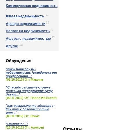
Коммерческая недвижимость
21
24
Жилая недвижимость
20
Аренда недвижимости
19
Налоги на недвижимость
17
Аферы с недвижимостью
844
Другое
Обсуждения
"www.homebay.ru -
недвижимость Челябинска от
профессиона..."
[03.10.2013] От: Максим
"Спасибо за статью очень
полезная информация! Буду
дават..."
[09.11.2012] От: Павел Иванович
"Как расписали то здорово :)
Как там с безопасностью
инт..."
[09.11.2012] От: Ренат
"Отлично!..."
[16.10.2012] От: Алексей
Отзывы