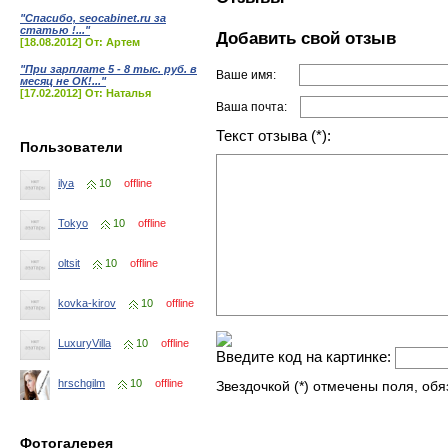
"Спасибо, seocabinet.ru за
статью !..."
Добавить свой отзыв
[18.08.2012] От: Артем
"При зарплате 5 - 8 тыс. руб. в
Ваше имя:
месяц не ОК!..."
[17.02.2012] От: Наталья
Ваша почта:
Текст отзыва (*):
Пользователи
ilya
10
offline
Tokyo
10
offline
oltsit
10
offline
kovka-kirov
10
offline
LuxuryVilla
10
offline
Введите код на картинке:
hrschgilm
10
offline
Звездочкой (*) отмечены поля, об
Фотогалерея