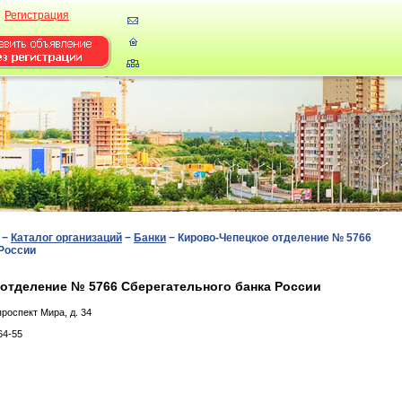
Регистрация
−
Каталог организаций
−
Банки
−
Кирово-Чепецкое отделение № 5766
 России
отделение № 5766 Сберегательного банка России
pocпeкт Миpa, д. 34
64-55