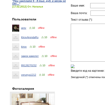
"При зарплате 5 - 8 тыс. руб. в месяц не
ОК!..."
Ваше имя:
[17.02.2012] От: Наталья
Ваша почта:
Пользователи
Текст отзыва (*):
arev
10
offline
KirovArendaRu
10
offline
kirov
10
offline
замок камелот
10
offline
89128270232
10
offline
Введите код на картинке
verunya1212
10
offline
Звездочкой (*) отмечены по
Фотогалерея