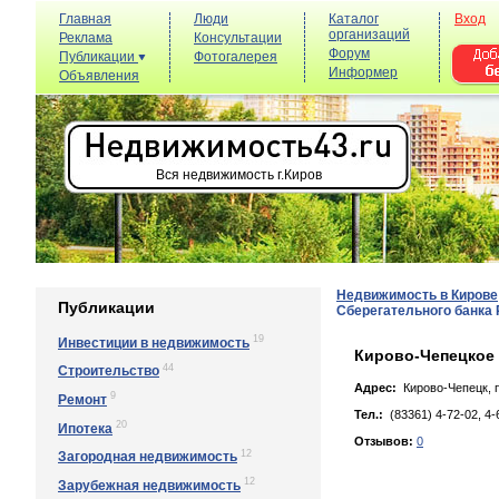
Главная
Люди
Каталог
Вход
организаций
Реклама
Консультации
Форум
Публикации
Фотогалерея
Информер
Объявления
Вся недвижимость г.Киров
Недвижимость в Кирове
Публикации
Сберегательного банка
19
Инвестиции в недвижимость
Кирово-Чепецкое 
44
Строительство
Адрес:
Кирово-Чепецк, п
9
Ремонт
Тел.:
(83361) 4-72-02, 4-
20
Ипотека
Отзывов:
0
12
Загородная недвижимость
12
Зарубежная недвижимость