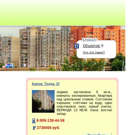
Объектов:
0
Что это такое?
Киров, Труда, 37
лоджия застеклена 6 кв.м.,
комнаты изолированные, Квартира
над цокольным этажом. Состояние
хорошее, счётчики на воду, одно
пластиковое окно, новый унитаз.
ВЕРАНДА 13 КВ.М. Окна: восток/
запад.
8-909-138-44-58
2730000 руб.