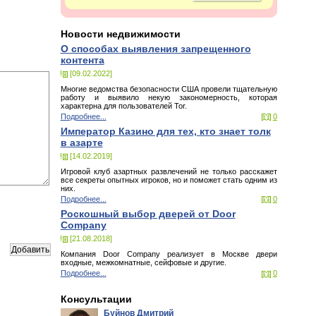
Новости недвижимости
О способах выявления запрещенного
контента
[09.02.2022]
Многие ведомства безопасности США провели тщательную
работу и выявило некую закономерность, которая
характерна для пользователей Tor.
Подробнее...
0
Император Казино для тех, кто знает толк
в азарте
[14.02.2019]
Игровой клуб азартных развлечений не только расскажет
все секреты опытных игроков, но и поможет стать одним из
них.
Подробнее...
0
Роскошный выбор дверей от Door
Company
[21.08.2018]
Компания Door Company реализует в Москве двери
входные, межкомнатные, сейфовые и другие.
Подробнее...
0
Консультации
Буйнов Дмитрий