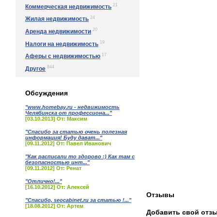
21
Коммерческая недвижимость
24
Жилая недвижимость
20
Аренда недвижимости
19
Налоги на недвижимость
17
Аферы с недвижимостью
844
Другое
Обсуждения
"www.homebay.ru - недвижимость
Челябинска от профессиона..."
[03.10.2013] От: Максим
"Спасибо за статью очень полезная
информация! Буду дават..."
[09.11.2012] От: Павел Иванович
"Как расписали то здорово :) Как там с
безопасностью инт..."
[09.11.2012] От: Ренат
"Отлично!..."
[16.10.2012] От: Алексей
Отзывы
"Спасибо, seocabinet.ru за статью !..."
[18.08.2012] От: Артем
Добавить свой отз