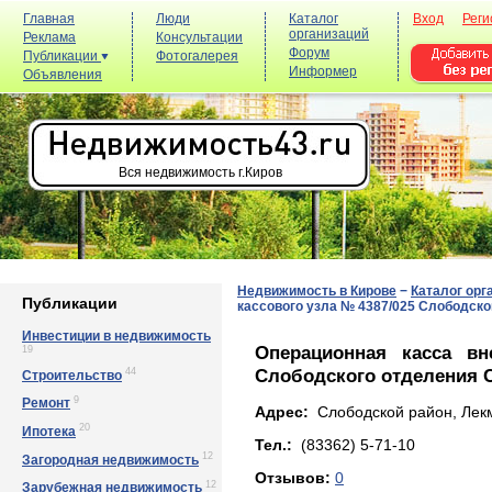
Главная
Люди
Каталог
Вход
Реги
организаций
Реклама
Консультации
Форум
Публикации
Фотогалерея
Информер
Объявления
Вся недвижимость г.Киров
Недвижимость в Кирове
−
Каталог орг
Публикации
кассового узла № 4387/025 Слободско
Инвестиции в недвижимость
Операционная касса вн
19
Слободского отделения С
44
Строительство
9
Ремонт
Адрес:
Слободской район, Лекм
20
Ипотека
Тел.:
(83362) 5-71-10
12
Загородная недвижимость
Отзывов:
0
12
Зарубежная недвижимость