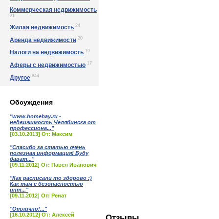
Коммерческая недвижимость
21
24
Жилая недвижимость
20
Аренда недвижимости
19
Налоги на недвижимость
17
Аферы с недвижимостью
844
Другое
Обсуждения
"www.homebay.ru -
недвижимость Челябинска от
профессиона..."
[03.10.2013] От: Максим
"Спасибо за статью очень
полезная информация! Буду
дават..."
[09.11.2012] От: Павел Иванович
"Как расписали то здорово :)
Как там с безопасностью
инт..."
[09.11.2012] От: Ренат
"Отлично!..."
[16.10.2012] От: Алексей
Отзывы