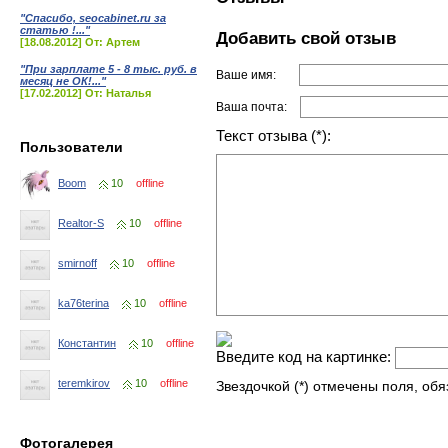
"Спасибо, seocabinet.ru за
статью !..."
Добавить свой отзыв
[18.08.2012] От: Артем
"При зарплате 5 - 8 тыс. руб. в
Ваше имя:
месяц не ОК!..."
[17.02.2012] От: Наталья
Ваша почта:
Текст отзыва (*):
Пользователи
Boom
10
offline
Realtor-S
10
offline
smirnoff
10
offline
ka76terina
10
offline
Константин
10
offline
Введите код на картинке:
teremkirov
10
offline
Звездочкой (*) отмечены поля, об
Фотогалерея