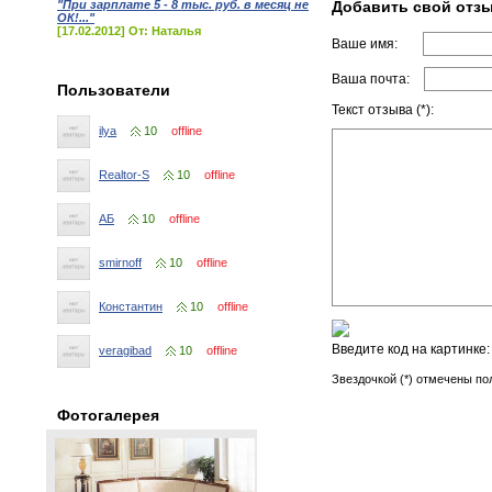
"При зарплате 5 - 8 тыс. руб. в месяц не
Добавить свой отз
ОК!..."
[17.02.2012] От: Наталья
Ваше имя:
Ваша почта:
Пользователи
Текст отзыва (*):
ilya
10
offline
Realtor-S
10
offline
АБ
10
offline
smirnoff
10
offline
Константин
10
offline
Введите код на картинке
veragibad
10
offline
Звездочкой (*) отмечены по
Фотогалерея