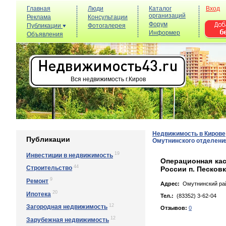
Главная
Люди
Каталог
Вход
организаций
Реклама
Консультации
Форум
Публикации
Фотогалерея
Информер
Объявления
Вся недвижимость г.Киров
Недвижимость в Кирове
Публикации
Омутнинского отделения
19
Инвестиции в недвижимость
Операционная кас
44
Строительство
России п. Песков
9
Ремонт
Адрес:
Омутнинский райо
20
Ипотека
Тел.:
(83352) 3-62-04
12
Загородная недвижимость
Отзывов:
0
12
Зарубежная недвижимость