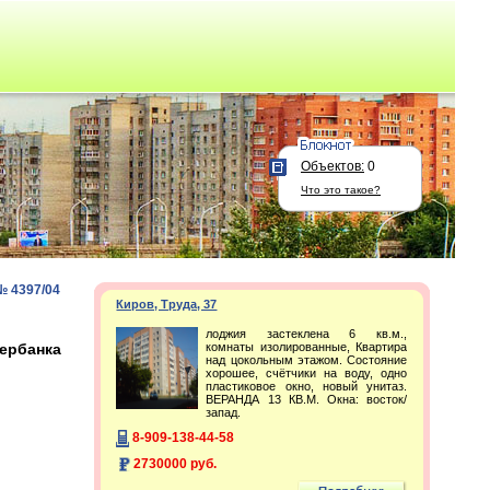
Объектов:
0
Что это такое?
№ 4397/04
Киров, Труда, 37
лоджия застеклена 6 кв.м.,
бербанка
комнаты изолированные, Квартира
над цокольным этажом. Состояние
хорошее, счётчики на воду, одно
пластиковое окно, новый унитаз.
ВЕРАНДА 13 КВ.М. Окна: восток/
запад.
8-909-138-44-58
2730000 руб.