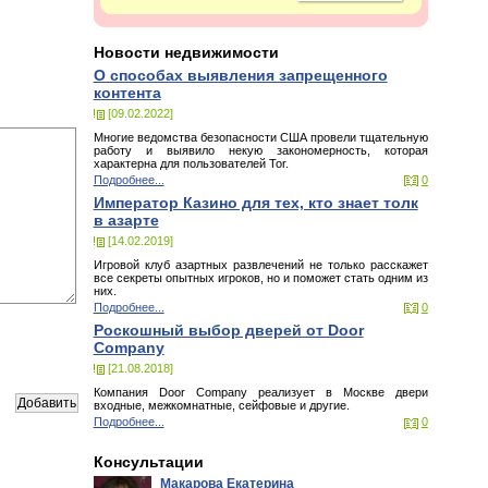
Новости недвижимости
О способах выявления запрещенного
контента
[09.02.2022]
Многие ведомства безопасности США провели тщательную
работу и выявило некую закономерность, которая
характерна для пользователей Tor.
Подробнее...
0
Император Казино для тех, кто знает толк
в азарте
[14.02.2019]
Игровой клуб азартных развлечений не только расскажет
все секреты опытных игроков, но и поможет стать одним из
них.
Подробнее...
0
Роскошный выбор дверей от Door
Company
[21.08.2018]
Компания Door Company реализует в Москве двери
входные, межкомнатные, сейфовые и другие.
Подробнее...
0
Консультации
Макарова Екатерина