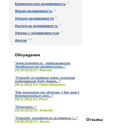
21
Коммерческая недвижимость
24
Жилая недвижимость
20
Аренда недвижимости
19
Налоги на недвижимость
17
Аферы с недвижимостью
844
Другое
Обсуждения
"www.homebay.ru - недвижимость
Челябинска от профессиона..."
[03.10.2013] От: Максим
"Спасибо за статью очень полезная
информация! Буду дават..."
[09.11.2012] От: Павел Иванович
"Как расписали то здорово :) Как там с
безопасностью инт..."
[09.11.2012] От: Ренат
"Отлично!..."
[16.10.2012] От: Алексей
"Спасибо, seocabinet.ru за статью !..."
Отзывы
[18.08.2012] От: Артем