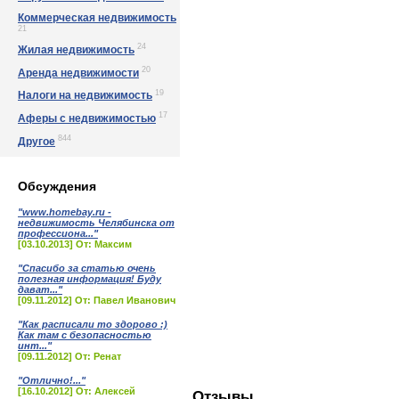
Коммерческая недвижимость
21
24
Жилая недвижимость
20
Аренда недвижимости
19
Налоги на недвижимость
17
Аферы с недвижимостью
844
Другое
Обсуждения
"www.homebay.ru -
недвижимость Челябинска от
профессиона..."
[03.10.2013] От: Максим
"Спасибо за статью очень
полезная информация! Буду
дават..."
[09.11.2012] От: Павел Иванович
"Как расписали то здорово :)
Как там с безопасностью
инт..."
[09.11.2012] От: Ренат
"Отлично!..."
[16.10.2012] От: Алексей
Отзывы