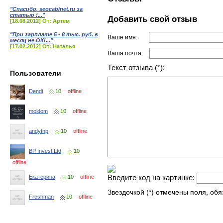
"Спасибо, seocabinet.ru за
статью !..."
Добавить свой отзыв
[18.08.2012] От: Артем
"При зарплате 5 - 8 тыс. руб. в
Ваше имя:
месяц не ОК!..."
[17.02.2012] От: Наталья
Ваша почта:
Текст отзыва (*):
Пользователи
Dendi
10
offline
moidom
10
offline
andytnp
10
offline
BP Invest Ltd
10
offline
Введите код на картинке:
Екатерина
10
offline
Звездочкой (*) отмечены поля, об
Freshman
10
offline