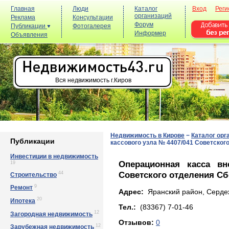
Главная
Люди
Каталог
Вход
Реги
организаций
Реклама
Консультации
Форум
Публикации
Фотогалерея
Информер
Объявления
Вся недвижимость г.Киров
Недвижимость в Кирове
−
Каталог орг
Публикации
кассового узла № 4407/041 Советског
Инвестиции в недвижимость
Операционная касса вн
19
Советского отделения Сб
44
Строительство
9
Ремонт
Адрес:
Яранский район, Сердеж,
20
Ипотека
Тел.:
(83367) 7-01-46
12
Загородная недвижимость
Отзывов:
0
12
Зарубежная недвижимость