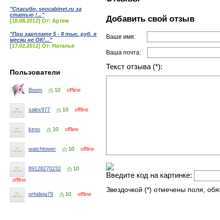
"Спасибо, seocabinet.ru за
статью !..."
Добавить свой отзыв
[18.08.2012] От: Артем
"При зарплате 5 - 8 тыс. руб. в
Ваше имя:
месяц не ОК!..."
[17.02.2012] От: Наталья
Ваша почта:
Текст отзыва (*):
Пользователи
Boom
10
offline
salex977
10
offline
kirov
10
offline
watchtower
10
offline
89128270232
10
Введите код на картинке:
offline
Звездочкой (*) отмечены поля, об
orhideja79
10
offline