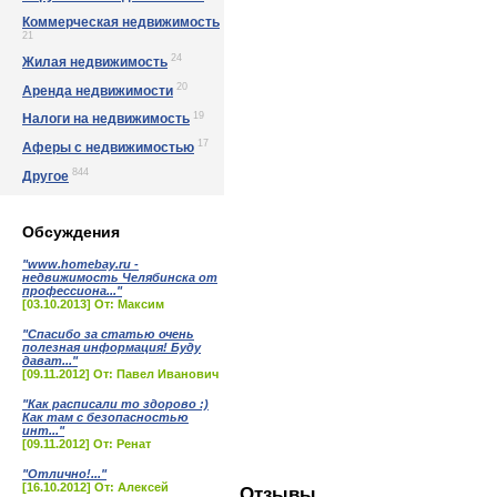
Коммерческая недвижимость
21
24
Жилая недвижимость
20
Аренда недвижимости
19
Налоги на недвижимость
17
Аферы с недвижимостью
844
Другое
Обсуждения
"www.homebay.ru -
недвижимость Челябинска от
профессиона..."
[03.10.2013] От: Максим
"Спасибо за статью очень
полезная информация! Буду
дават..."
[09.11.2012] От: Павел Иванович
"Как расписали то здорово :)
Как там с безопасностью
инт..."
[09.11.2012] От: Ренат
"Отлично!..."
[16.10.2012] От: Алексей
Отзывы