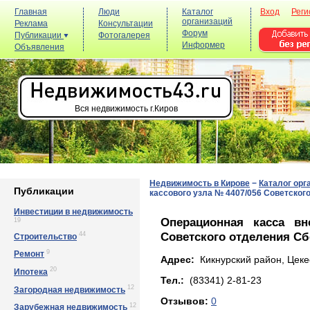
Главная
Люди
Каталог
Вход
Реги
организаций
Реклама
Консультации
Форум
Публикации
Фотогалерея
Информер
Объявления
Вся недвижимость г.Киров
Недвижимость в Кирове
−
Каталог орг
Публикации
кассового узла № 4407/056 Советског
Инвестиции в недвижимость
Операционная касса вн
19
Советского отделения Сб
44
Строительство
9
Ремонт
Адрес:
Кикнурский район, Цекее
20
Ипотека
Тел.:
(83341) 2-81-23
12
Загородная недвижимость
Отзывов:
0
12
Зарубежная недвижимость