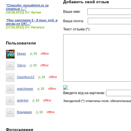
Добавить свой отзыв
"Спасибо, seocabinet.ru за
статью !..."
Ваше имя:
[18.08.2012] От: Артем
"При зарплате 5 - 8 тыс. руб. в
Ваша почта:
месяц не ОК!..."
[17.02.2012] От: Наталья
Текст отзыва (*):
Пользователи
Kipper
10
offline
Tokyo
10
offline
Glushkov13
10
offline
watchtower
10
offline
Введите код на картинке:
andytnp
10
offline
Звездочкой (*) отмечены поля, обязательные
Владимир
10
offline
Фотогалерея