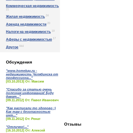
Коммерческая недвижимость
21
24
Жилая недвижимость
20
Аренда недвижимости
19
Налоги на недвижимость
17
Аферы с недвижимостью
844
Другое
Обсуждения
"www.homebay.ru -
недвижимость Челябинска от
профессиона..."
[03.10.2013] От: Максим
"Спасибо за статью очень
полезная информация! Буду
дават..."
[09.11.2012] От: Павел Иванович
"Как расписали то здорово :)
Как там с безопасностью
инт..."
[09.11.2012] От: Ренат
Отзывы
"Отлично!..."
[16.10.2012] От: Алексей