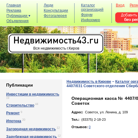
Главная
Люди
Каталог
Вход
Реги
организаций
Реклама
Консультации
Форум
Публикации
Фотогалерея
Информер
Объявления
Вся недвижимость г.Киров
Недвижимость в Кирове
−
Каталог орг
Публикации
4407/031 Советского отделения Сберба
Инвестиции в недвижимость
Операционная касса № 4407/0
19
Советск
44
Строительство
Адрес:
Советск, ул. Лeнинa, д. 109
9
Ремонт
Тел.:
(83375) 2-18-23
20
Ипотека
Отзывов:
0
12
Загородная недвижимость
12
Зарубежная недвижимость