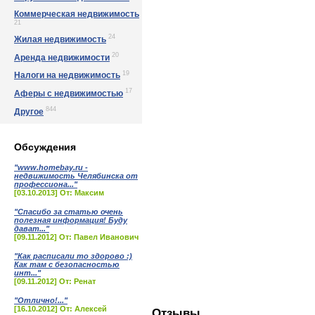
Коммерческая недвижимость
21
24
Жилая недвижимость
20
Аренда недвижимости
19
Налоги на недвижимость
17
Аферы с недвижимостью
844
Другое
Обсуждения
"www.homebay.ru -
недвижимость Челябинска от
профессиона..."
[03.10.2013] От: Максим
"Спасибо за статью очень
полезная информация! Буду
дават..."
[09.11.2012] От: Павел Иванович
"Как расписали то здорово :)
Как там с безопасностью
инт..."
[09.11.2012] От: Ренат
"Отлично!..."
[16.10.2012] От: Алексей
Отзывы