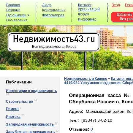
Главная
Люди
Каталог
Вход
Реги
организаций
Реклама
Консультации
Форум
Публикации
Фотогалерея
Информер
Объявления
Вся недвижимость г.Киров
Недвижимость в Кирове
−
Каталог орг
Публикации
4419/024 Уржумского отделения Сберб
Инвестиции в недвижимость
Операционная касса № 
19
Сбербанка России с. Кон
44
Строительство
9
Ремонт
Адрес:
Малмыжский район, Конст
20
Ипотека
Тел.:
(83347) 3-02-10
12
Загородная недвижимость
Отзывов:
0
12
Зарубежная недвижимость