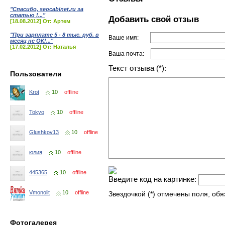
"Спасибо, seocabinet.ru за
статью !..."
Добавить свой отзыв
[18.08.2012] От: Артем
"При зарплате 5 - 8 тыс. руб. в
Ваше имя:
месяц не ОК!..."
[17.02.2012] От: Наталья
Ваша почта:
Текст отзыва (*):
Пользователи
Krot
10
offline
Tokyo
10
offline
Glushkov13
10
offline
юлия
10
offline
445365
10
offline
Введите код на картинке:
Vmonolit
10
offline
Звездочкой (*) отмечены поля, об
Фотогалерея