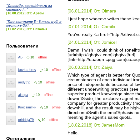
"Спасибо, seocabinet.ru за
статью !..."
[06.01.2014] От: Olmara
[18.08.2012] От: Артем
I just hope whoeevr writes these kee
"При зарплате 5 - 8 тыс. руб. в
месяц не ОК!..."
[07.01.2014] От: Camila
[17.02.2012] От: Наталья
You've really <a href="http://xthvot
[24.01.2014] От: Jomicel
Пользователи
Damn, I wish I could think of soneihtm
[url=http://lqbqtvx.com]lqbqtvx[/url]
АБ
10
offline
[link=http://uaaeqrncpqg.com]uaaeqr
[06.03.2014] От: Zaiya
kovka-kirov
10
offline
Which type of agent is better for Qu
circumstances of each individual tra
andytnp
10
offline
price of independents because of low
different underwriting practices (se
superior product knowledge since the
alsega
10
offline
downпїЅside, the exclusive agent ma
company for greater productivity (mo
Константин
10
offline
downhill, and the result may be hig
directionпїЅwith the emпїЅphasis no
meeting the agent's sales quota.
orhideja79
10
offline
[18.02.2018] От: JamesMom
Hello.
Фотогалерея