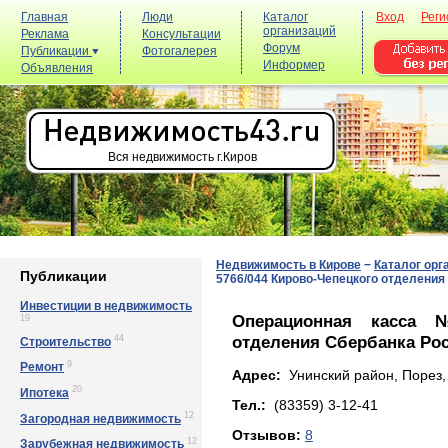
Главная
Люди
Каталог
Вход
Реги
организаций
Реклама
Консультации
Форум
Публикации
Фотогалерея
Информер
Объявления
Вся недвижимость г.Киров
Недвижимость в Кирове
−
Каталог орг
Публикации
5766/044 Кирово-Чепецкого отделения
Инвестиции в недвижимость
Операционная касса №
19
отделения Сбербанка Рос
44
Строительство
9
Ремонт
Адрес:
Унинский район, Порез, 
20
Ипотека
Тел.:
(83359) 3-12-41
12
Загородная недвижимость
Отзывов:
8
12
Зарубежная недвижимость