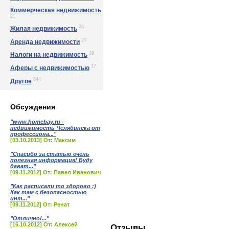
Коммерческая недвижимость
21
24
Жилая недвижимость
20
Аренда недвижимости
19
Налоги на недвижимость
17
Аферы с недвижимостью
844
Другое
Обсуждения
"www.homebay.ru -
недвижимость Челябинска от
профессиона..."
[03.10.2013] От: Максим
"Спасибо за статью очень
полезная информация! Буду
дават..."
[09.11.2012] От: Павел Иванович
"Как расписали то здорово :)
Как там с безопасностью
инт..."
[09.11.2012] От: Ренат
"Отлично!..."
[16.10.2012] От: Алексей
Отзывы