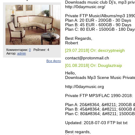
Downloads music club Dj's, mp3 priv
http://0daymusic.org/
Private FTP Music/Albums/mp3 199
Plan A: 20 EUR - 200GB - 30 Days
Plan B: 45 EUR - 600GB - 90 Days
Plan C: 80 EUR - 1500GB - 180 Day
Best Regards,
Robert
Комментарии:
0
Рейтинг: 4
[29.07.2018] От: dexcryptneigh
Автор:
admin
contact@protonmail.ch
Все фото
[01.08.2018] От: Douglaztraip
Hello,
Downloads Mp3 Scene Music Privat
http://0daymusic.org
Private FTP MP3/FLAC 1990-2018:
Plan A: 20&#8364; &#8211; 200GB 
Plan B: 45&#8364; &#8211; 600GB 
Plan C: 80&#8364; &#8211; 1500GB
Updated: 2018-07-03 FTP list txt
Best regards,