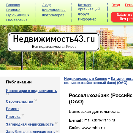
Главная
Люди
Каталог
Вход
Реги
организаций
Реклама
Консультации
Форум
Публикации
Фотогалерея
Информер
Объявления
Вся недвижимость г.Киров
Недвижимость в Кирове
−
Каталог орг
Публикации
сельскохозяйственный банк) (ОАО)
Инвестиции в недвижимость
Россельхозбанк (Российс
19
(ОАО)
44
Строительство
9
Ремонт
Банковская деятельность.
20
Ипотека
E-mail:
12
Загородная недвижимость
Сайт:
www.rshb.ru
12
Зарубежная недвижимость