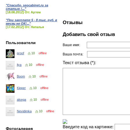
"Спасибо, seocabinet.ru за
статью !..."
[18.08.2012] От: Артем
"При зарплате 5 - 8 тыс. руб. в
Отзывы
месяц не ОК!..."
[17.02.2012] От: Наталья
Добавить свой отзыв
Пользователи
Ваше имя:
proof
10
offline
Ваша почта:
Текст отзыва (*):
ilya
10
offline
Boom
10
offline
Kipper
10
offline
alsega
10
offline
Nevidimka
10
offline
Введите код на картинке:
Фотогалерея