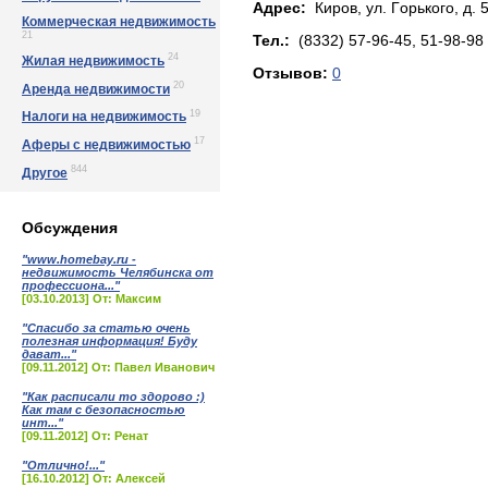
Адрес:
Киров, yл. Гoрькoгo, д. 
Коммерческая недвижимость
21
Тел.:
(8332) 57-96-45, 51-98-98
24
Жилая недвижимость
Отзывов:
0
20
Аренда недвижимости
19
Налоги на недвижимость
17
Аферы с недвижимостью
844
Другое
Обсуждения
"www.homebay.ru -
недвижимость Челябинска от
профессиона..."
[03.10.2013] От: Максим
"Спасибо за статью очень
полезная информация! Буду
дават..."
[09.11.2012] От: Павел Иванович
"Как расписали то здорово :)
Как там с безопасностью
инт..."
[09.11.2012] От: Ренат
"Отлично!..."
[16.10.2012] От: Алексей