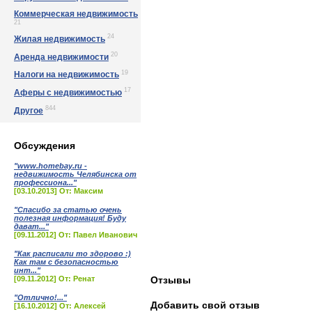
Коммерческая недвижимость
21
24
Жилая недвижимость
20
Аренда недвижимости
19
Налоги на недвижимость
17
Аферы с недвижимостью
844
Другое
Обсуждения
"www.homebay.ru -
недвижимость Челябинска от
профессиона..."
[03.10.2013] От: Максим
"Спасибо за статью очень
полезная информация! Буду
дават..."
[09.11.2012] От: Павел Иванович
"Как расписали то здорово :)
Как там с безопасностью
инт..."
[09.11.2012] От: Ренат
Отзывы
"Отлично!..."
Добавить свой отзыв
[16.10.2012] От: Алексей