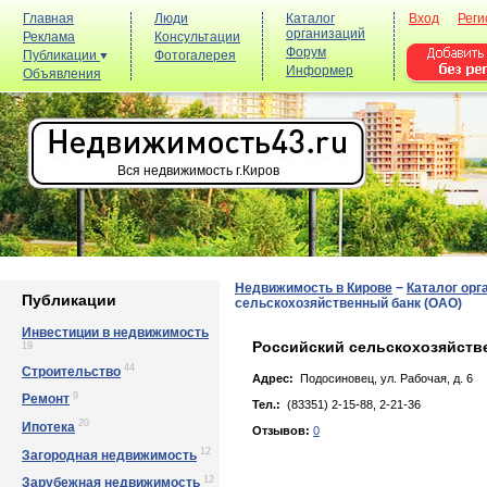
Главная
Люди
Каталог
Вход
Реги
организаций
Реклама
Консультации
Форум
Публикации
Фотогалерея
Информер
Объявления
Вся недвижимость г.Киров
Недвижимость в Кирове
−
Каталог орг
Публикации
сельскохозяйственный банк (ОАО)
Инвестиции в недвижимость
Российский сельскохозяйств
19
44
Строительство
Адрес:
Подосиновец, yл. Рaбoчaя, д. 6
9
Ремонт
Тел.:
(83351) 2-15-88, 2-21-36
20
Ипотека
Отзывов:
0
12
Загородная недвижимость
12
Зарубежная недвижимость