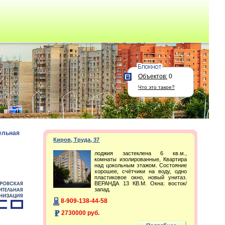
Объектов:
0
Что это такое?
ельная
Киров, Труда, 37
лоджия застеклена 6 кв.м.,
комнаты изолированные, Квартира
над цокольным этажом. Состояние
хорошее, счётчики на воду, одно
пластиковое окно, новый унитаз.
ВЕРАНДА 13 КВ.М. Окна: восток/
запад.
8-909-138-44-58
2730000 руб.