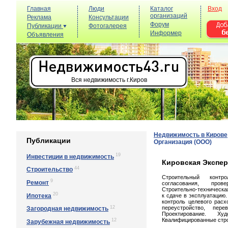
Главная
Люди
Каталог
Вход
организаций
Реклама
Консультации
Форум
Публикации
Фотогалерея
Информер
Объявления
Вся недвижимость г.Киров
Недвижимость в Кирове
Публикации
Организация (ООО)
19
Инвестиции в недвижимость
Кировская Экспер
44
Строительство
Строительный контр
9
Ремонт
согласования, прове
Строительно-техническая
20
Ипотека
к сдаче в эксплуатацию
контроль целевого расх
12
переустройство, пер
Загородная недвижимость
Проектирование. Худо
Квалифицированные стро
12
Зарубежная недвижимость