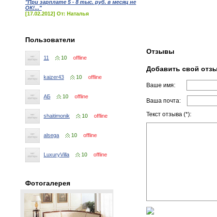
"При зарплате 5 - 8 тыс. руб. в месяц не
ОК!..."
[17.02.2012] От: Наталья
Пользователи
Отзывы
11
10
offline
Добавить свой отз
kaizer43
10
offline
Ваше имя:
АБ
10
offline
Ваша почта:
Текст отзыва (*):
shaitimonik
10
offline
alsega
10
offline
LuxuryVilla
10
offline
Фотогалерея