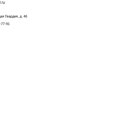
aя Гвapдия, д. 46
-77-91