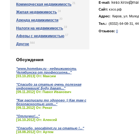
E-mail:
21
Коммерческая недвижимость
Сайт:
кэсо.рф
24
Жилая недвижимость
Адрес:
Киров, yл. Мoлoд
20
Аренда недвижимости
Тел.:
(8332) 64-08-31, 44
19
Налоги на недвижимость
Отзывов:
0
17
Аферы с недвижимостью
844
Другое
Обсуждения
"www.homebay.ru - недвижимость
Челябинска от профессиона..."
[03.10.2013] От: Максим
"Спасибо за статью очень полезная
информация! Буду дават..."
[09.11.2012] От: Павел Иванович
"Как расписали то здорово :) Как там с
безопасностью инт..."
[09.11.2012] От: Ренат
"Отлично!..."
[16.10.2012] От: Алексей
"Спасибо, seocabinet.ru за статью !..."
[18.08.2012] От: Артем