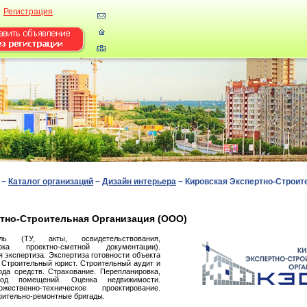
Регистрация
−
Каталог организаций
−
Дизайн интерьера
−
Кировская Экспертно-Строит
тно-Строительная Организация (ООО)
оль (ТУ, акты, освидетельствования,
рка проектно-сметной документации).
 экспертиза. Экспертиза готовности объекта
. Строительный юрист. Строительный аудит и
ода средств. Страхование. Перепланировка,
евод помещений. Оценка недвижимости.
жественно-техническое проектирование.
ительно-ремонтные бригады.