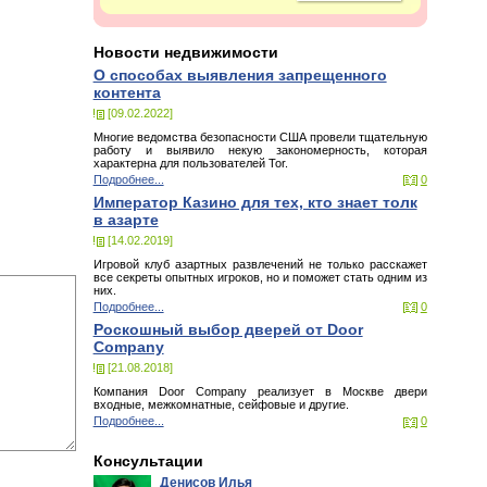
Новости недвижимости
О способах выявления запрещенного
контента
[09.02.2022]
Многие ведомства безопасности США провели тщательную
работу и выявило некую закономерность, которая
характерна для пользователей Tor.
Подробнее...
0
Император Казино для тех, кто знает толк
в азарте
[14.02.2019]
Игровой клуб азартных развлечений не только расскажет
все секреты опытных игроков, но и поможет стать одним из
них.
Подробнее...
0
Роскошный выбор дверей от Door
Company
[21.08.2018]
Компания Door Company реализует в Москве двери
входные, межкомнатные, сейфовые и другие.
Подробнее...
0
Консультации
Денисов Илья