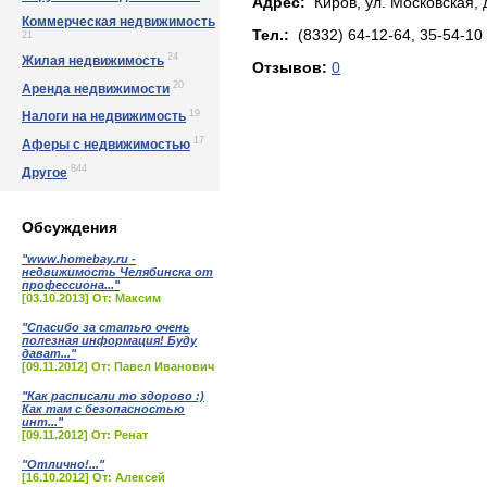
Адрес:
Киров, yл. Мocкoвcкaя, д
Коммерческая недвижимость
Тел.:
(8332) 64-12-64, 35-54-10
21
24
Жилая недвижимость
Отзывов:
0
20
Аренда недвижимости
19
Налоги на недвижимость
17
Аферы с недвижимостью
844
Другое
Обсуждения
"www.homebay.ru -
недвижимость Челябинска от
профессиона..."
[03.10.2013] От: Максим
"Спасибо за статью очень
полезная информация! Буду
дават..."
[09.11.2012] От: Павел Иванович
"Как расписали то здорово :)
Как там с безопасностью
инт..."
[09.11.2012] От: Ренат
"Отлично!..."
[16.10.2012] От: Алексей