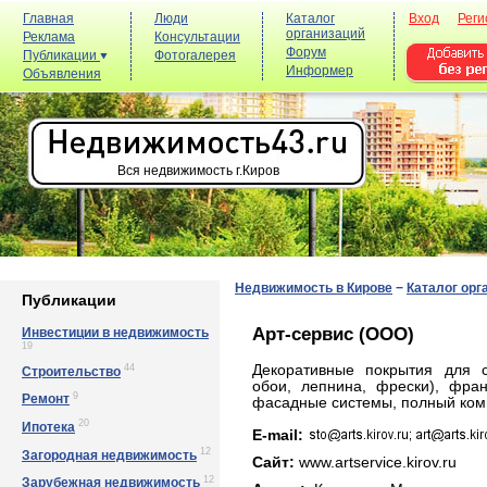
Главная
Люди
Каталог
Вход
Реги
организаций
Реклама
Консультации
Форум
Публикации
Фотогалерея
Информер
Объявления
Вся недвижимость г.Киров
Недвижимость в Кирове
−
Каталог орг
Публикации
Арт-сервис (ООО)
Инвестиции в недвижимость
19
44
Декоративные покрытия для ст
Строительство
обои, лепнина, фрески), фра
9
Ремонт
фасадные системы, полный комп
20
Ипотека
E-mail:
12
Загородная недвижимость
Сайт:
www.artservice.kirov.ru
12
Зарубежная недвижимость