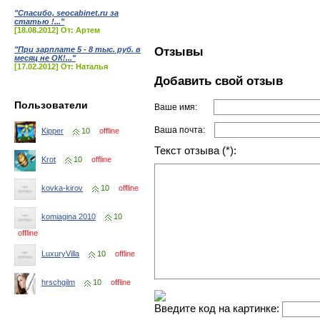
"Спасибо, seocabinet.ru за
статью !..."
[18.08.2012] От: Артем
Отзывы
"При зарплате 5 - 8 тыс. руб. в
месяц не ОК!..."
[17.02.2012] От: Наталья
Добавить свой отзыв
Пользователи
Ваше имя:
Ваша почта:
Kipper
10
offline
Текст отзыва (*):
Krot
10
offline
kovka-kirov
10
offline
komiagina 2010
10
offline
LuxuryVilla
10
offline
hrschgilm
10
offline
Введите код на картинке: