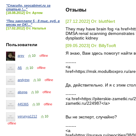
"Спасибо, seocabinet.ru за
Отзывы
статью !..."
[18.08.2012] От: Артем
"При зарплате 5 - 8 тыс. руб. в
[27.12.2022] От: bluttNert
месяц не ОК!..."
[17.02.2012] От: Наталья
They may have brain fog <a href=htt
DMSA renal scanning demonstrates th
dysplastic kidney
Пользователи
[09.05.2023] От: BillyTooft
Я знаю, Вам здесь помогут найти 
arev
10
offline
-------
<a
АБ
10
offline
href=https://msk.modulboxpro.ru/ar
andytnp
10
offline
Да, действительно. И я с этим сто
alsega
10
offline
-------
<a href=https://piterskie-zametki.ru/
zametki.ru/224987</a>
445365
10
offline
verunya1212
10
Вы не эксперт, случайно?
offline
-------
<a
href=https://gurava.ru/geoc