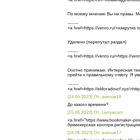
По моему мнению Вы не правы. Мо
-------
<a href=https://venro.ru/>накрутка
Удалено (перепутал раздел)
-------
<a href=https://venro.ru/>https://ven
Охотно принимаю. Интересная тем
прийти к правильному ответу. Я ув
-------
<a href=https://eldoradovcf.xyz/>http
[14.05.2023] От: avenue18
До какого времени?
[15.05.2023] От: Larryacuro
<a href="https://www.bookmaker-pinn
букмекерская контора регистрация
[18.05.2023] От: avenue17