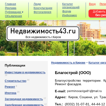
Главная
Люди
Каталог
Вход
Реги
организаций
Реклама
Консультации
Форум
Публикации
Фотогалерея
Информер
Объявления
Вся недвижимость г.Киров
Недвижимость в Кирове
−
Каталог орг
Публикации
Благострой (ООО)
Инвестиции в недвижимость
19
44
Благоустройство территории. 
Строительство
Ремонт фасадов.
9
Ремонт
E-mail:
20
Ипотека
Адрес:
Киров, Сошени, yл. Тpaк
12
Загородная недвижимость
Тел.:
(8332) 31-07-81, 44-44-12
12
Зарубежная недвижимость