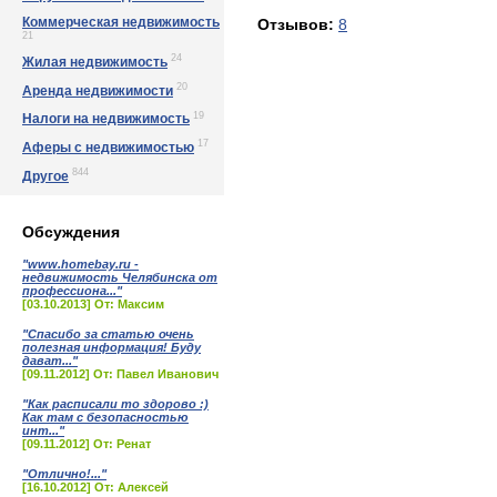
Коммерческая недвижимость
Отзывов:
8
21
24
Жилая недвижимость
20
Аренда недвижимости
19
Налоги на недвижимость
17
Аферы с недвижимостью
844
Другое
Обсуждения
"www.homebay.ru -
недвижимость Челябинска от
профессиона..."
[03.10.2013] От: Максим
"Спасибо за статью очень
полезная информация! Буду
дават..."
[09.11.2012] От: Павел Иванович
"Как расписали то здорово :)
Как там с безопасностью
инт..."
[09.11.2012] От: Ренат
"Отлично!..."
[16.10.2012] От: Алексей