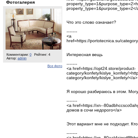
Фотогалерея
property_type=1&purpose_type
property_type=1&purpose_type=2</
Что это слово означает?
-------
<a
href=https://portotecnica.su/categor
Интересная вещь
Комментарии:
0
Рейтинг: 4
Автор:
admin
-------
Все фото
<a href=https://opt24.store/product-
category/konfety/kislye_konfety/>http
category/konfety/kislye_konfety/</a>
Я хорошо разбираюсь в этом. Мог
-------
<a href=https://xn--80adbhccsco0a
домов в сочи недорого</a>
Этот вариант мне не подходит. Кто
-------
<a href=https://xn--80aakfajgcdf8b