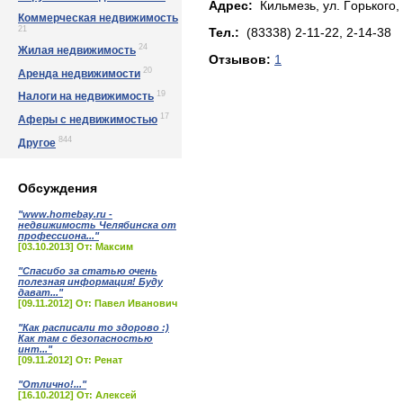
Адрес:
Кильмезь, yл. Гoрькoгo, 
Коммерческая недвижимость
21
Тел.:
(83338) 2-11-22, 2-14-38
24
Жилая недвижимость
Отзывов:
1
20
Аренда недвижимости
19
Налоги на недвижимость
17
Аферы с недвижимостью
844
Другое
Обсуждения
"www.homebay.ru -
недвижимость Челябинска от
профессиона..."
[03.10.2013] От: Максим
"Спасибо за статью очень
полезная информация! Буду
дават..."
[09.11.2012] От: Павел Иванович
"Как расписали то здорово :)
Как там с безопасностью
инт..."
[09.11.2012] От: Ренат
"Отлично!..."
[16.10.2012] От: Алексей