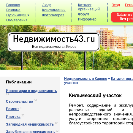
Главная
Люди
Каталог
Вход
Реги
организаций
Реклама
Консультации
Форум
Публикации
Фотогалерея
Информер
Объявления
Вся недвижимость г.Киров
Недвижимость в Кирове
−
Каталог орг
Публикации
участок
Инвестиции в недвижимость
Кильмезский участок
19
44
Строительство
Ремонт, содержание и эксплу
9
Ремонт
различных зданий и со
непроизводственного значения
20
Ипотека
услуги сторонним организа
благоустройство территорий сто
12
Загородная недвижимость
12
Зарубежная недвижимость