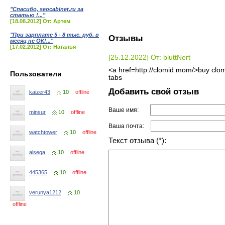
"Спасибо, seocabinet.ru за
статью !..."
[18.08.2012] От: Артем
"При зарплате 5 - 8 тыс. руб. в
Отзывы
месяц не ОК!..."
[17.02.2012] От: Наталья
[25.12.2022] От: bluttNert
<a href=http://clomid.mom/>buy clom
Пользователи
tabs
Добавить свой отзыв
kaizer43
10
offline
Ваше имя:
minsur
10
offline
Ваша почта:
watchtower
10
offline
Текст отзыва (*):
alsega
10
offline
445365
10
offline
verunya1212
10
offline