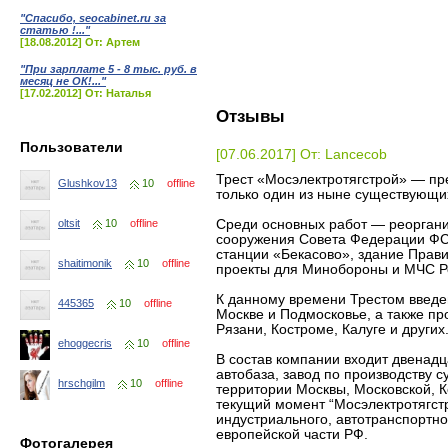
"Спасибо, seocabinet.ru за
статью !..."
[18.08.2012] От: Артем
"При зарплате 5 - 8 тыс. руб. в
месяц не ОК!..."
[17.02.2012] От: Наталья
Отзывы
Пользователи
[07.06.2017] От: Lancecob
Трест «Мосэлектротягстрой» — пре
Glushkov13
10
offline
только один из ныне существующи
Среди основных работ — реоргани
oltsit
10
offline
сооружения Совета Федерации ФС
станции «Бекасово», здание Прав
shaitimonik
10
offline
проекты для Минобороны и МЧС Р
К данному времени Трестом введе
445365
10
offline
Москве и Подмосковье, а также пр
Рязани, Костроме, Калуге и других
ehoggecris
10
offline
В состав компании входит двенадц
автобаза, завод по производству 
hrschgilm
10
offline
территории Москвы, Московской, 
текущий момент “Мосэлектротягстр
индустриального, автотранспортно
европейской части РФ.
Фотогалерея