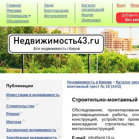
Главная
Люди
Каталог
Вход
Реги
организаций
Реклама
Консультации
Форум
Публикации
Фотогалерея
Информер
Объявления
Вся недвижимость г.Киров
Недвижимость в Кирове
−
Каталог орг
Публикации
монтажный трест № 19 (ЗАО)
Инвестиции в недвижимость
Строительно-монтажный 
19
44
Строительство
Обследование, проектировани
9
Ремонт
реставрационные работы, ог
конструкций, устройство про
20
Ипотека
мансардное строительств
металлоконструкций.
12
Загородная недвижимость
12
E-mail:
Зарубежная недвижимость