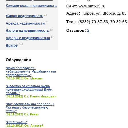
Коммерческая недвижимость
Сайт:
www.smt-19.ru
21
Адрес:
Киров, yл. Щopca, д. 83
24
Жилая недвижимость
Тел.:
(8332) 70-37-56, 70-32-65
20
Аренда недвижимости
19
Отзывов:
2
Налоги на недвижимость
17
Аферы с недвижимостью
844
Другое
Обсуждения
"www.homebay.ru -
недвижимость Челябинска от
профессиона..."
[03.10.2013] От: Максим
"Спасибо за статью очень
полезная информация! Буду
дават..."
[09.11.2012] От: Павел Иванович
"Как расписали то здорово :)
Как там с безопасностью
инт..."
[09.11.2012] От: Ренат
"Отлично!..."
[16.10.2012] От: Алексей