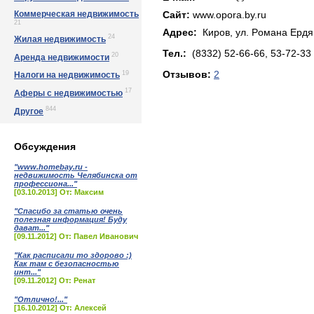
Коммерческая недвижимость
Сайт:
www.opora.by.ru
21
Адрес:
Киров, yл. Рoмaнa Еpдяк
24
Жилая недвижимость
Тел.:
(8332) 52-66-66, 53-72-33
20
Аренда недвижимости
19
Отзывов:
2
Налоги на недвижимость
17
Аферы с недвижимостью
844
Другое
Обсуждения
"www.homebay.ru -
недвижимость Челябинска от
профессиона..."
[03.10.2013] От: Максим
"Спасибо за статью очень
полезная информация! Буду
дават..."
[09.11.2012] От: Павел Иванович
"Как расписали то здорово :)
Как там с безопасностью
инт..."
[09.11.2012] От: Ренат
"Отлично!..."
[16.10.2012] От: Алексей