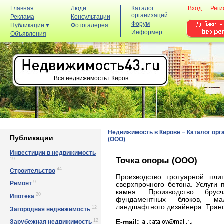
Главная
Люди
Каталог
Вход
Реги
организаций
Реклама
Консультации
Форум
Публикации
Фотогалерея
Информер
Объявления
Вся недвижимость г.Киров
Недвижимость в Кирове
−
Каталог орг
Публикации
(ООО)
Инвестиции в недвижимость
Точка опоры (ООО)
19
44
Строительство
Производство тротуарной пли
9
Ремонт
сверхпрочного бетона. Услуги 
камня. Производство брус
20
Ипотека
фундаментных блоков, ма
ландшафтного дизайнера. Трансп
12
Загородная недвижимость
12
E-mail:
Зарубежная недвижимость