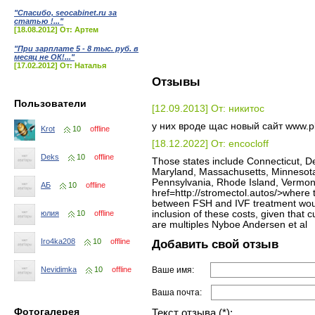
"Спасибо, seocabinet.ru за
статью !..."
[18.08.2012] От: Артем
"При зарплате 5 - 8 тыс. руб. в
месяц не ОК!..."
[17.02.2012] От: Наталья
Отзывы
Пользователи
[12.09.2013] От: никитос
у них вроде щас новый сайт www.pl
Krot
10
offline
[18.12.2022] От: encocloff
Deks
10
offline
Those states include Connecticut, De
Maryland, Massachusetts, Minnesot
Pennsylvania, Rhode Island, Vermont
АБ
10
offline
href=http://stromectol.autos/>where
between FSH and IVF treatment would 
inclusion of these costs, given that 
юлия
10
offline
are multiples Nyboe Andersen et al
Добавить свой отзыв
Iro4ka208
10
offline
Ваше имя:
Nevidimka
10
offline
Ваша почта:
Фотогалерея
Текст отзыва (*):