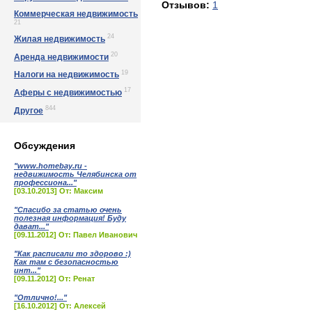
Отзывов:
1
Коммерческая недвижимость
21
24
Жилая недвижимость
20
Аренда недвижимости
19
Налоги на недвижимость
17
Аферы с недвижимостью
844
Другое
Обсуждения
"www.homebay.ru -
недвижимость Челябинска от
профессиона..."
[03.10.2013] От: Максим
"Спасибо за статью очень
полезная информация! Буду
дават..."
[09.11.2012] От: Павел Иванович
"Как расписали то здорово :)
Как там с безопасностью
инт..."
[09.11.2012] От: Ренат
"Отлично!..."
[16.10.2012] От: Алексей