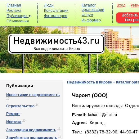
Главная
Люди
Каталог
Вход
Реги
организаций
Реклама
Консультации
Форум
Публикации
Фотогалерея
Информер
Объявления
Вся недвижимость г.Киров
Недвижимость в Кирове
−
Каталог орг
Публикации
Чароит (ООО)
Инвестиции в недвижимость
19
44
Вентилируемые фасады. Отдел
Строительство
9
Ремонт
E-mail:
20
Ипотека
Адрес:
Киров, ,
12
Загородная недвижимость
Тел.:
(8332) 78-32-96, 44-90-47
12
Зарубежная недвижимость