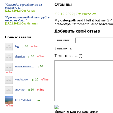
Отзывы
"Спасибо, seocabinet.ru за
статью !..."
[18.08.2012] От: Артем
[02.12.2022] От: encocloff
"При зарплате 5 - 8 тыс. руб. в
My osteopath and I felt it but my GP 
месяц не ОК!..."
[17.02.2012] От: Наталья
href=https://stromectol.autos/>iverm
Добавить свой отзыв
Пользователи
Ваше имя:
ilya
10
offline
Ваша почта:
Текст отзыва (*):
klepirina
10
offline
замок камелот
10
offline
watchtower
10
offline
andytnp
10
offline
BP Invest Ltd
10
offline
Введите код на картинке: