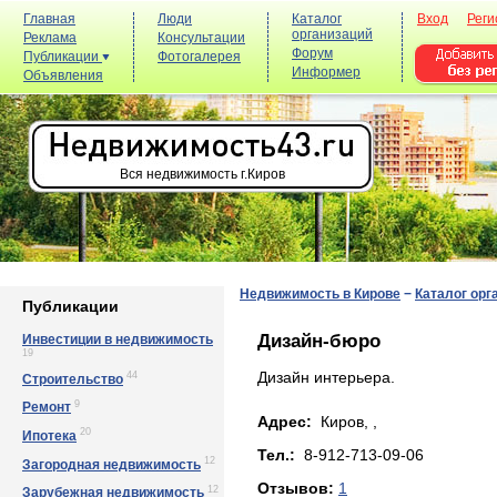
Главная
Люди
Каталог
Вход
Реги
организаций
Реклама
Консультации
Форум
Публикации
Фотогалерея
Информер
Объявления
Вся недвижимость г.Киров
Недвижимость в Кирове
−
Каталог орг
Публикации
Дизайн-бюро
Инвестиции в недвижимость
19
44
Дизайн интерьера.
Строительство
9
Ремонт
Адрес:
Киров, ,
20
Ипотека
Тел.:
8-912-713-09-06
12
Загородная недвижимость
Отзывов:
1
12
Зарубежная недвижимость