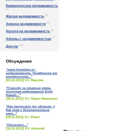
Коммерческая недвижимость
21
24
Жилая недвижимость
20
Аренда недвижимости
19
Налоги на недвижимость
17
Аферы с недвижимостью
844
Другое
Обсуждения
"www.homebay.ru -
недвижимость Челябинска от
профессиона..."
[03.10.2013] От: Максим
"Спасибо за статью очень
полезная информация! Буду
дават..."
[09.11.2012] От: Павел Иванович
"Как расписали то здорово :)
Как там с безопасностью
инт..."
[09.11.2012] От: Ренат
"Отлично!..."
[16.10.2012] От: Алексей