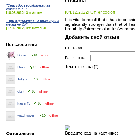
Отзывы
"Спасибо, seocabinet.ru за
статью !..."
[04.12.2022] От: encocloff
[18.08.2012] От: Артем
It is vital to recall that it has been 
"При зарплате 5 - 8 тыс. руб. в
significantly stronger than that of T
месяц не ОК!..."
[17.02.2012] От: Наталья
href=http://stromectol.autos/>stromec
Добавить свой отзыв
Пользователи
Ваше имя:
Boom
10
offline
Ваша почта:
Текст отзыва (*):
Deks
10
offline
Tokyo
10
offline
oltsit
10
offline
kaizer43
10
offline
watchtower
10
offline
Введите код на картинке:
Фотогалерея