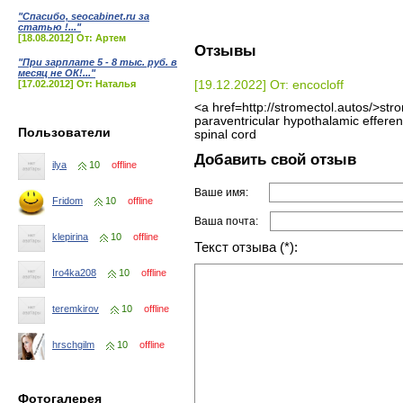
"Спасибо, seocabinet.ru за
статью !..."
[18.08.2012] От: Артем
Отзывы
"При зарплате 5 - 8 тыс. руб. в
месяц не ОК!..."
[17.02.2012] От: Наталья
[19.12.2022] От: encocloff
<a href=http://stromectol.autos/>str
paraventricular hypothalamic efferen
Пользователи
spinal cord
Добавить свой отзыв
ilya
10
offline
Ваше имя:
Fridom
10
offline
Ваша почта:
klepirina
10
offline
Текст отзыва (*):
Iro4ka208
10
offline
teremkirov
10
offline
hrschgilm
10
offline
Фотогалерея