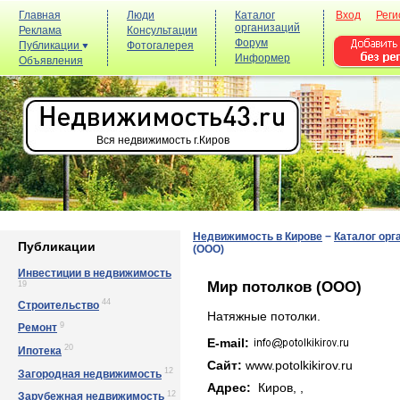
Главная
Люди
Каталог
Вход
Реги
организаций
Реклама
Консультации
Форум
Публикации
Фотогалерея
Информер
Объявления
Вся недвижимость г.Киров
Недвижимость в Кирове
−
Каталог орг
Публикации
(ООО)
Инвестиции в недвижимость
Мир потолков (ООО)
19
44
Строительство
Натяжные потолки.
9
Ремонт
E-mail:
20
Ипотека
Сайт:
www.potolkikirov.ru
12
Загородная недвижимость
Адрес:
Киров, ,
12
Зарубежная недвижимость