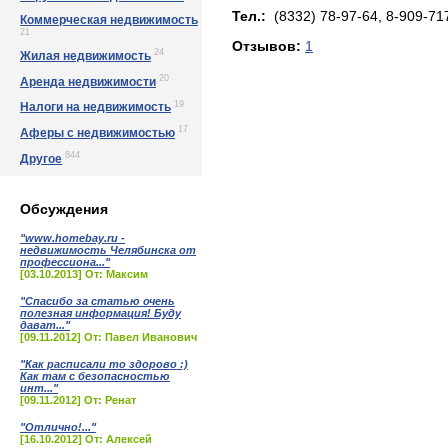
Тел.:
(8332) 78-97-64, 8-909-71
Коммерческая недвижимость
21
Отзывов:
1
24
Жилая недвижимость
20
Аренда недвижимости
19
Налоги на недвижимость
17
Аферы с недвижимостью
844
Другое
Обсуждения
"www.homebay.ru -
недвижимость Челябинска от
профессиона..."
[03.10.2013] От: Максим
"Спасибо за статью очень
полезная информация! Буду
дават..."
[09.11.2012] От: Павел Иванович
"Как расписали то здорово :)
Как там с безопасностью
инт..."
[09.11.2012] От: Ренат
"Отлично!..."
[16.10.2012] От: Алексей