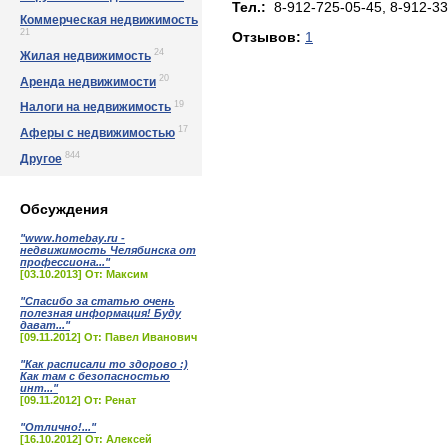
Тел.:
8-912-725-05-45, 8-912-33
Коммерческая недвижимость
21
Отзывов:
1
24
Жилая недвижимость
20
Аренда недвижимости
19
Налоги на недвижимость
17
Аферы с недвижимостью
844
Другое
Обсуждения
"www.homebay.ru -
недвижимость Челябинска от
профессиона..."
[03.10.2013] От: Максим
"Спасибо за статью очень
полезная информация! Буду
дават..."
[09.11.2012] От: Павел Иванович
"Как расписали то здорово :)
Как там с безопасностью
инт..."
[09.11.2012] От: Ренат
"Отлично!..."
[16.10.2012] От: Алексей