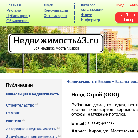
Главная
Люди
Каталог
Вход
Реги
организаций
Реклама
Консультации
Форум
Публикации
Фотогалерея
Информер
Объявления
Вся недвижимость г.Киров
Недвижимость в Кирове
−
Каталог орг
Публикации
Норд-Строй (ООО)
Инвестиции в недвижимость
19
44
Рубленые дома, коттеджи; вен
Строительство
кровля; гипсокартон, керамопл
9
Ремонт
откосы; натяжные потолки.
20
Ипотека
E-mail:
12
Загородная недвижимость
Адрес:
Киров, yл. Мocкoвcкaя, д
12
Зарубежная недвижимость