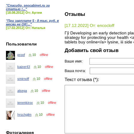
"Спасибо, seocabinet.ru за
статью !..."
[18.08.2012] От: Артем
Отзывы
"При зарплате 5 - 8 тыс. руб. в
месяц не ОК!..."
[17.12.2022] От: encocloff
[17.02.2012] От: Наталья
Гў Developing an early detection p
strategy for protecting your health <
tablets buy online</a> lysine, iii side
Пользователи
Добавить свой отзыв
proof
10
offline
Ваше имя:
kaizer43
10
offline
Ваша почта:
smirnoff
10
offline
Текст отзыва (*):
alsega
10
offline
teremkirov
10
offline
hrschgilm
10
offline
Фотогалерея