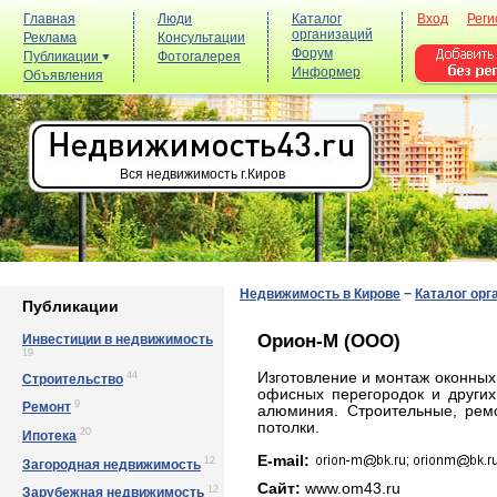
Главная
Люди
Каталог
Вход
Реги
организаций
Реклама
Консультации
Форум
Публикации
Фотогалерея
Информер
Объявления
Вся недвижимость г.Киров
Недвижимость в Кирове
−
Каталог орг
Публикации
Орион-М (ООО)
Инвестиции в недвижимость
19
44
Изготовление и монтаж оконных,
Строительство
офисных перегородок и других
9
Ремонт
алюминия. Строительные, рем
потолки.
20
Ипотека
E-mail:
12
Загородная недвижимость
Сайт:
www.om43.ru
12
Зарубежная недвижимость