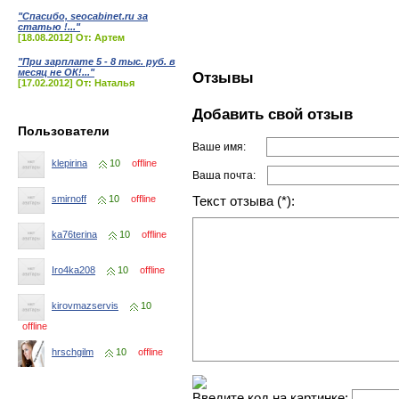
"Спасибо, seocabinet.ru за
статью !..."
[18.08.2012] От: Артем
"При зарплате 5 - 8 тыс. руб. в
месяц не ОК!..."
Отзывы
[17.02.2012] От: Наталья
Добавить свой отзыв
Пользователи
Ваше имя:
klepirina
10
offline
Ваша почта:
smirnoff
10
offline
Текст отзыва (*):
ka76terina
10
offline
Iro4ka208
10
offline
kirovmazservis
10
offline
hrschgilm
10
offline
Введите код на картинке: