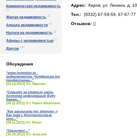
Адрес:
Киров, ул. Лeнинa, д. 1
Коммерческая недвижимость
21
Тел.:
(8332) 67-59-59, 67-67-77
24
Жилая недвижимость
Отзывов:
0
20
Аренда недвижимости
19
Налоги на недвижимость
17
Аферы с недвижимостью
844
Другое
Обсуждения
"www.homebay.ru -
недвижимость Челябинска от
профессиона..."
[03.10.2013] От: Максим
"Спасибо за статью очень
полезная информация! Буду
дават..."
[09.11.2012] От: Павел Иванович
"Как расписали то здорово :)
Как там с безопасностью
инт..."
[09.11.2012] От: Ренат
"Отлично!..."
[16.10.2012] От: Алексей