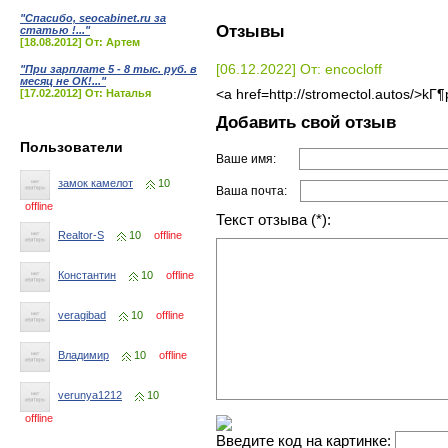
"Спасибо, seocabinet.ru за
Отзывы
статью !..."
[18.08.2012] От: Артем
[06.12.2022] От: encocloff
"При зарплате 5 - 8 тыс. руб. в
месяц не ОК!..."
[17.02.2012] От: Наталья
<a href=http://stromectol.autos/>k
Добавить свой отзыв
Пользователи
Ваше имя:
замок камелот
10
Ваша почта:
offline
Текст отзыва (*):
Realtor-S
10
offline
Константин
10
offline
veragibad
10
offline
Владимир
10
offline
verunya1212
10
offline
Введите код на картинке: