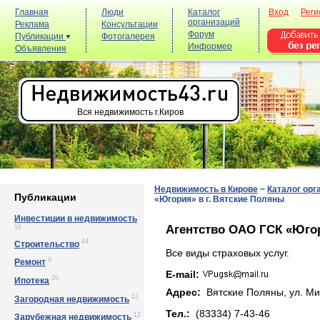
Главная
Люди
Каталог
Вход
Реги
организаций
Реклама
Консультации
Форум
Публикации
Фотогалерея
Информер
Объявления
Вся недвижимость г.Киров
Недвижимость в Кирове
−
Каталог орг
Публикации
«Югория» в г. Вятские Поляны
Инвестиции в недвижимость
Агентство ОАО ГСК «Югор
19
44
Строительство
Все виды страховых услуг.
9
Ремонт
E-mail:
20
Ипотека
Адрес:
Вятские Поляны, ул. Миp
12
Загородная недвижимость
Тел.:
(83334) 7-43-46
12
Зарубежная недвижимость