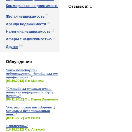
Коммерческая недвижимость
Отзывов:
1
21
24
Жилая недвижимость
20
Аренда недвижимости
19
Налоги на недвижимость
17
Аферы с недвижимостью
844
Другое
Обсуждения
"www.homebay.ru -
недвижимость Челябинска от
профессиона..."
[03.10.2013] От: Максим
"Спасибо за статью очень
полезная информация! Буду
дават..."
[09.11.2012] От: Павел Иванович
"Как расписали то здорово :)
Как там с безопасностью
инт..."
[09.11.2012] От: Ренат
"Отлично!..."
[16.10.2012] От: Алексей