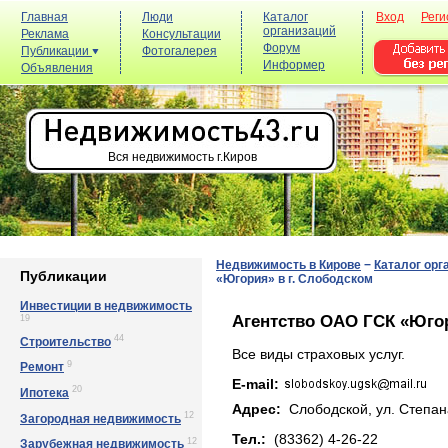
Главная
Люди
Каталог
Вход
Реги
организаций
Реклама
Консультации
Форум
Публикации
Фотогалерея
Информер
Объявления
Вся недвижимость г.Киров
Недвижимость в Кирове
−
Каталог орг
Публикации
«Югория» в г. Слободском
Инвестиции в недвижимость
Агентство ОАО ГСК «Югор
19
44
Строительство
Все виды страховых услуг.
9
Ремонт
E-mail:
20
Ипотека
Адрес:
Слободской, ул. Стeпaнa
12
Загородная недвижимость
Тел.:
(83362) 4-26-22
12
Зарубежная недвижимость