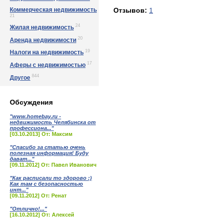
Коммерческая недвижимость
Отзывов:
1
21
24
Жилая недвижимость
20
Аренда недвижимости
19
Налоги на недвижимость
17
Аферы с недвижимостью
844
Другое
Обсуждения
"www.homebay.ru -
недвижимость Челябинска от
профессиона..."
[03.10.2013] От: Максим
"Спасибо за статью очень
полезная информация! Буду
дават..."
[09.11.2012] От: Павел Иванович
"Как расписали то здорово :)
Как там с безопасностью
инт..."
[09.11.2012] От: Ренат
"Отлично!..."
[16.10.2012] От: Алексей