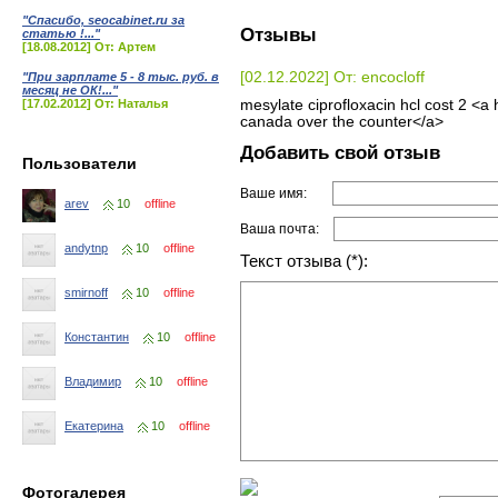
"Спасибо, seocabinet.ru за
Отзывы
статью !..."
[18.08.2012] От: Артем
[02.12.2022] От: encocloff
"При зарплате 5 - 8 тыс. руб. в
месяц не ОК!..."
[17.02.2012] От: Наталья
mesylate ciprofloxacin hcl cost 2 <a 
canada over the counter</a>
Добавить свой отзыв
Пользователи
Ваше имя:
arev
10
offline
Ваша почта:
andytnp
10
offline
Текст отзыва (*):
smirnoff
10
offline
Константин
10
offline
Владимир
10
offline
Екатерина
10
offline
Фотогалерея