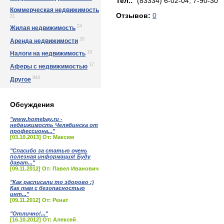
Тел.:
(83334) 6-02-04, 7-90-30
Коммерческая недвижимость
Отзывов:
0
21
24
Жилая недвижимость
20
Аренда недвижимости
19
Налоги на недвижимость
17
Аферы с недвижимостью
844
Другое
Обсуждения
"www.homebay.ru -
недвижимость Челябинска от
профессиона..."
[03.10.2013] От: Максим
"Спасибо за статью очень
полезная информация! Буду
дават..."
[09.11.2012] От: Павел Иванович
"Как расписали то здорово :)
Как там с безопасностью
инт..."
[09.11.2012] От: Ренат
"Отлично!..."
[16.10.2012] От: Алексей