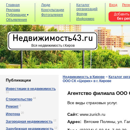
Главная
Люди
Каталог
Вход
Реги
организаций
Реклама
Консультации
Форум
Публикации
Фотогалерея
Информер
Объявления
Вся недвижимость г.Киров
Недвижимость в Кирове
−
Каталог орг
Публикации
ООО СК «Цюрих» в г. Кирове
Инвестиции в недвижимость
Агентство филиала ООО С
19
44
Строительство
Все виды страховых услуг.
9
Ремонт
20
Ипотека
Сайт:
www.zurich.ru
12
Загородная недвижимость
Адрес:
Вятские Поляны, ул. Гaг
12
Зарубежная недвижимость