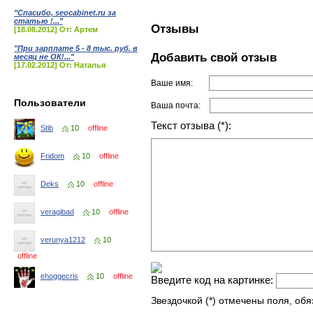
"Спасибо, seocabinet.ru за
статью !..."
Отзывы
[18.08.2012] От: Артем
"При зарплате 5 - 8 тыс. руб. в
Добавить свой отзыв
месяц не ОК!..."
[17.02.2012] От: Наталья
Ваше имя:
Пользователи
Ваша почта:
Текст отзыва (*):
Stib
10
offline
Fridom
10
offline
Deks
10
offline
veragibad
10
offline
verunya1212
10
offline
ehoggecris
10
offline
Введите код на картинке:
Звездочкой (*) отмечены поля, об