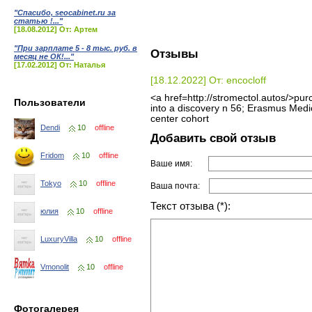
"Спасибо, seocabinet.ru за
статью !..."
[18.08.2012] От: Артем
"При зарплате 5 - 8 тыс. руб. в
Отзывы
месяц не ОК!..."
[17.02.2012] От: Наталья
[18.12.2022] От: encocloff
<a href=http://stromectol.autos/>pu
Пользователи
into a discovery n 56; Erasmus Medic
center cohort
Dendi
10
offline
Добавить свой отзыв
Fridom
10
offline
Ваше имя:
Tokyo
10
offline
Ваша почта:
Текст отзыва (*):
юлия
10
offline
LuxuryVilla
10
offline
Vmonolit
10
offline
Фотогалерея