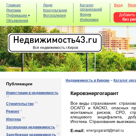
Главная
Люди
Каталог
Вход
Реги
организаций
Реклама
Консультации
Форум
Публикации
Фотогалерея
Информер
Объявления
Вся недвижимость г.Киров
Недвижимость в Кирове
−
Каталог орг
Публикации
Кировэнергогарант
Инвестиции в недвижимость
19
44
Все виды страхования: страхов
Строительство
ОСАГО и КАСКО, опасных прои
9
Ремонт
монтажных рисков, СРО, стр
клещевого энцефалита, доб
20
Ипотека
Ипотека. Страхование выезжающ
12
Загородная недвижимость
E-mail:
12
Зарубежная недвижимость