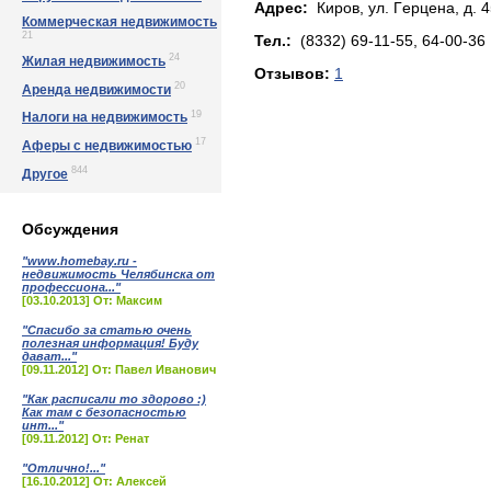
Адрес:
Киров, ул. Гepцeнa, д. 
Коммерческая недвижимость
21
Тел.:
(8332) 69-11-55, 64-00-36
24
Жилая недвижимость
Отзывов:
1
20
Аренда недвижимости
19
Налоги на недвижимость
17
Аферы с недвижимостью
844
Другое
Обсуждения
"www.homebay.ru -
недвижимость Челябинска от
профессиона..."
[03.10.2013] От: Максим
"Спасибо за статью очень
полезная информация! Буду
дават..."
[09.11.2012] От: Павел Иванович
"Как расписали то здорово :)
Как там с безопасностью
инт..."
[09.11.2012] От: Ренат
"Отлично!..."
[16.10.2012] От: Алексей